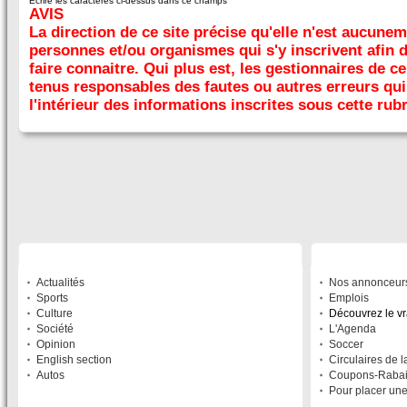
Écrire les caractères ci-dessus dans ce champs
AVIS
La direction de ce site précise qu'elle n'est aucune
personnes et/ou organismes qui s'y inscrivent afin 
faire connaitre. Qui plus est, les gestionnaires de ce
tenus responsables des fautes ou autres erreurs qui 
l'intérieur des informations inscrites sous cette rub
SECTIONS
À DÉCOUVRIR
Actualités
Nos annonceur
Sports
Emplois
Culture
Découvrez le v
Société
L'Agenda
Opinion
Soccer
English section
Circulaires de 
Autos
Coupons-Raba
Pour placer un