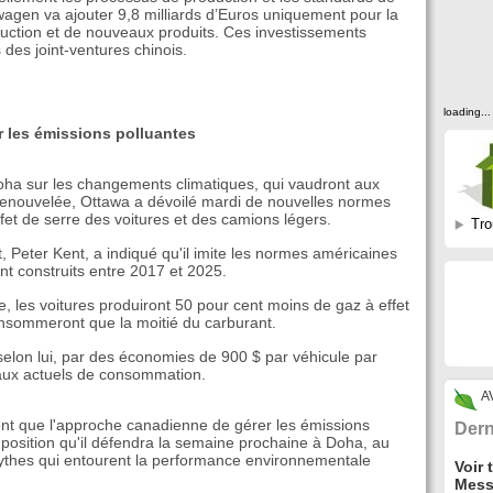
wagen va ajouter 9,8 milliards d’Euros uniquement pour la
uction et de nouveaux produits. Ces investissements
 des joint-ventures chinois.
loading...
r les émissions polluantes
oha sur les changements climatiques, qui vaudront aux
 renouvelée, Ottawa a dévoilé mardi de nouvelles normes
fet de serre des voitures et des camions légers.
Tro
, Peter Kent, a indiqué qu'il imite les normes américaines
nt construits entre 2017 et 2025.
ode, les voitures produiront 50 pour cent moins de gaz à effet
onsommeront que la moitié du carburant.
selon lui, par des économies de 900 $ par véhicule par
aux actuels de consommation.
A
t que l'approche canadienne de gérer les émissions
Dern
position qu'il défendra la semaine prochaine à Doha, au
mythes qui entourent la performance environnementale
Voir 
Mess