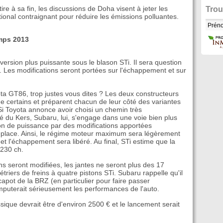
re à sa fin, les discussions de Doha visent à jeter les
Trou
tional contraignant pour réduire les émissions polluantes.
mps 2013
version plus puissante sous le blason STi. Il sera question
. Les modifications seront portées sur l'échappement et sur
a GT86, trop justes vous dites ? Les deux constructeurs
e certains et préparent chacun de leur côté des variantes
i Toyota annonce avoir choisi un chemin très
é du Kers, Subaru, lui, s'engage dans une voie bien plus
n de puissance par des modifications apportées
 place. Ainsi, le régime moteur maximum sera légèrement
t l'échappement sera libéré. Au final, STi estime que la
 230 ch.
s seront modifiées, les jantes ne seront plus des 17
iers de freins à quatre pistons STi. Subaru rappelle qu'il
capot de la BRZ (en particulier pour faire passer
amputerait sérieusement les performances de l'auto.
ique devrait être d'environ 2500 € et le lancement serait