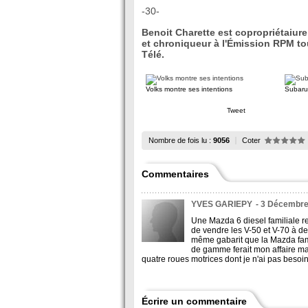
-30-
Benoit Charette est copropriétaiure
et chroniqueur à l'Émission RPM to
Télé.
Volks montre ses intentions
Subaru
Tweet
Nombre de fois lu :
9056
Coter
Commentaires
YVES GARIEPY
- 3 Décembre
Une Mazda 6 diesel familiale r
de vendre les V-50 et V-70 à d
même gabarit que la Mazda famil
de gamme ferait mon affaire ma
quatre roues motrices dont je n'ai pas besoin
Écrire un commentaire