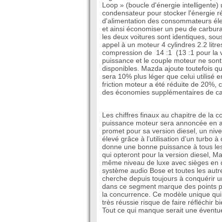
Loop » (boucle d'énergie intelligente) u
condensateur pour stocker l'énergie r
d'alimentation des consommateurs éle
et ainsi économiser un peu de carburant
les deux voitures sont identiques, sou
appel à un moteur 4 cylindres 2.2 litr
compression de 14 :1 (13 :1 pour la 
puissance et le couple moteur ne son
disponibles. Mazda ajoute toutefois qu
sera 10% plus léger que celui utilisé 
friction moteur a été réduite de 20%, 
des économies supplémentaires de ca
Les chiffres finaux au chapitre de la 
puissance moteur sera annoncée en a
promet pour sa version diesel, un ni
élevé grâce à l’utilisation d’un turbo 
donne une bonne puissance à tous le
qui opteront pour la version diesel, Ma
même niveau de luxe avec sièges en cu
système audio Bose et toutes les autr
cherche depuis toujours à conquérir 
dans ce segment marque des points 
la concurrence. Ce modèle unique qui 
très réussie risque de faire réfléchir 
Tout ce qui manque serait une éventuel