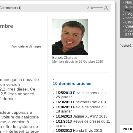
Nos 
Empl
Commenter (
1
)
Décou
L'Ag
Socc
Circ
embre
Cou
Pour
523
Publicité
Voir galerie d'images
Benoit Charette
Membre depuis le 26 Octobre 2010
noncé que la nouvelle
10 derniers articles
en version
2 litres diesel. Ce
1/25/2013
Revue de presse du
2,5 litres annoncé
25 janvier
é dernier.
1/23/2013
Chevrolet Trax 2013
1/18/2013
Revue de presse du
18 janvier
ucteur Japonais à
1/16/2013
Jaguar XJ AWD 2013
e voiture de catégorie
me la version à
1/11/2013
Revue de presse du 11
janvier
 offrir le systène de
INFO
1/08/2013
Honda Civic 2013
 « Intelligent Energy