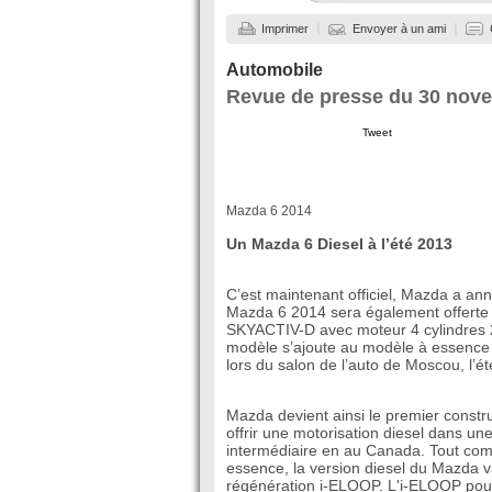
Imprimer
Envoyer à un ami
Automobile
Revue de presse du 30 nov
Tweet
Mazda 6 2014
Un Mazda 6 Diesel à l’été 2013
C’est maintenant officiel, Mazda a an
Mazda 6 2014 sera également offerte 
SKYACTIV-D avec moteur 4 cylindres 2,
modèle s’ajoute au modèle à essence 
lors du salon de l’auto de Moscou, l’ét
Mazda devient ainsi le premier constr
offrir une motorisation diesel dans un
intermédiaire en au Canada. Tout com
essence, la version diesel du Mazda va
régénération i-ELOOP. L'i-ELOOP pour