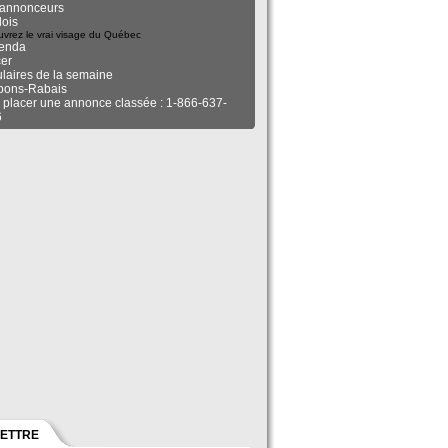
annonceurs
ois
vrez le vrai visage du Québec
enda
er
ulaires de la semaine
pons-Rabais
 placer une annonce classée : 1-866-637-
6
LETTRE