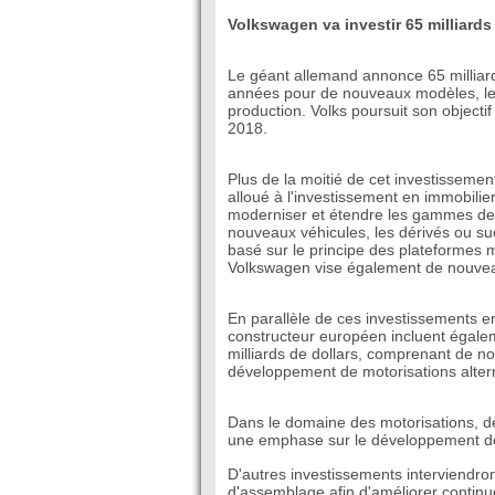
Volkswagen va investir 65 milliard
Le géant allemand annonce 65 milliard
années pour de nouveaux modèles, les
production. Volks poursuit son objecti
2018.
Plus de la moitié de cet investisseme
alloué à l'investissement en immobilie
moderniser et étendre les gammes de s
nouveaux véhicules, les dérivés ou s
basé sur le principe des plateformes
Volkswagen vise également de nouve
En parallèle de ces investissements e
constructeur européen incluent égal
milliards de dollars, comprenant de n
développement de motorisations altern
Dans le domaine des motorisations, d
une emphase sur le développement des
D'autres investissements interviendront
d'assemblage afin d'améliorer continu