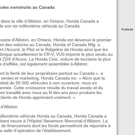
cules construits au Canada
 dans la ville d’Alliston, en Ontario, Honda Canada a
de son six millionième véhicule au Canada.
Publicité
usine d'Alliston, en Ontario, Honda est devenue le premier
uire des voitures au Canada. Honda of Canada Mfg. a
 l'Accord, le Pilot et le Ridgeline de Honda ainsi que les
abrique actuellement le CR-V, VUS importé le plus vendu au
 ZDX d'Acura. La Honda Civic, voiture de tourisme la plus
'affilée, est également assemblée à Alliston.
nt la fierté de leur propriétaire partout au Canada », a
 ventes et marketing, Honda Canada inc. « Alors que la
 était de 50 000 véhicules à son ouverture, nous en
nnée. Cette croissance résulte du travail assidu et du
t travaillé avec nous au fil des ans pour produire les
s clients de Honda apprécient vraiment. »
d'Alliston
x millionième véhicule Honda au Canada, Honda Canada a
mbant neuve à l'Hôpital Stevenson Memorial d'Alliston. La
de financement dont les fonds permettront de répondre à
la salle d'opération de l'établissement.