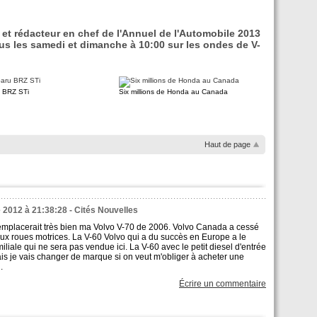
 et rédacteur en chef de l'Annuel de l'Automobile 2013
us les samedi et dimanche à 10:00 sur les ondes de V-
 BRZ STi
Six millions de Honda au Canada
Haut de page
 2012 à 21:38:28 - Cités Nouvelles
emplacerait très bien ma Volvo V-70 de 2006. Volvo Canada a cessé
eux roues motrices. La V-60 Volvo qui a du succès en Europe a le
iale qui ne sera pas vendue ici. La V-60 avec le petit diesel d'entrée
is je vais changer de marque si on veut m'obliger à acheter une
.
Écrire un commentaire