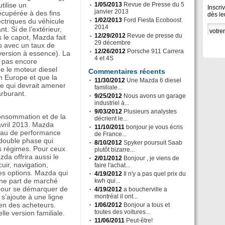
tilise un
1/05/2013
Revue de Presse du 5
Inscri
janvier 2013
écupérée à des fins
dès le
1/02/2013
Ford Fiesta Ecoboost
ctriques du véhicule
2014
. Si de l’extérieur,
12/29/2012
Revue de presse du
s le capot, Mazda fait
29 décembre
es avec un taux de
12/26/2012
Porsche 911 Carrera
version à essence). La
4 et 4S
t pas encore
e le moteur diesel
Commentaires récents
en Europe et que la
11/30/2012
Une Mazda 6 diesel
ce qui devrait amener
familiale...
rburant.
9/25/2012
Nous avons un garage
industriel à...
9/03/2012
Plusieurs analystes
consommation et de la
décrient le...
vril 2013. Mazda
11/10/2011
bonjour je vous écris
veau de performance
de France...
à double phase qui
8/10/2012
Spyker poursuit Saab
s régimes. Pour ceux
plutôt bizarre...
zda offrira aussi le
2/01/2012
Bonjour , je viens de
ir, navigation,
faire l'achat...
es options. Mazda qui
4/19/2012
Il n'y a pas quel prix du
une part de marché
kwh qui...
pour se démarquer de
4/19/2012
a boucherville a
s’ajoute à une ligne
montréal il ont...
bien des acheteurs.
1/06/2012
Bonjour a tous et
toutes des voitures...
le version familiale.
11/06/2011
Peut-être!