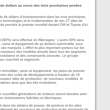
s de dollars au cours des trois prochaines années
s de dollars d'investissement dans les trois prochaines
 technologies et la modernisation de ses 27 sites de
f de prendre le premier mondial devant GM et Toyota d’ici
nt (60%) sera effectué en Allemagne. L’autre 40% sera
r, usine et équipement de sa division automobile, pour
es marques. L'effort le plus important portera sur les
uccesseurs des modèles actuels dans tous les segments,
 modulaires et des composants associés. Le groupe
aux marchés et segments.
n immobilier, usine et équipement, les plans du premier
ement des coûts de développements à hauteur de 15
ouveaux sites de production, de nouveaux modèles, le
atives ainsi que des kits modulaires.
e nouvelles générations de moteurs seront lancées avec
 motorisations hybrides et électriques.
 dans les ateliers de presse, de peinture et les sites
ellement les processus de production et les standards de