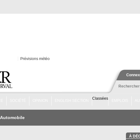
Prévisions météo
Connex
Rechercher
Classées
RE
SOCIÉTÉ
OPINION
ENGLISH SECTION
EMPLOIS
AU
Automobile
À DÉ