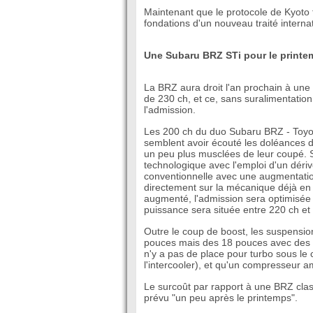
Maintenant que le protocole de Kyoto ti
fondations d'un nouveau traité interna
Une Subaru BRZ STi pour le printe
La BRZ aura droit l'an prochain à une 
de 230 ch, et ce, sans suralimentation
l'admission.
Les 200 ch du duo Subaru BRZ - Toyot
semblent avoir écouté les doléances d
un peu plus musclées de leur coupé. S
technologique avec l'emploi d'un dériv
conventionnelle avec une augmentatio
directement sur la mécanique déjà en
augmenté, l'admission sera optimisée e
puissance sera située entre 220 ch et
Outre le coup de boost, les suspension
pouces mais des 18 pouces avec des étr
n'y a pas de place pour turbo sous le 
l'intercooler), et qu'un compresseur 
Le surcoût par rapport à une BRZ class
prévu "un peu après le printemps".