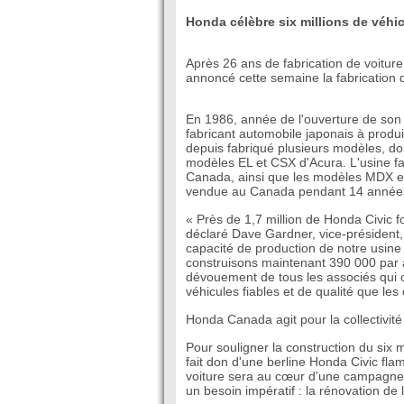
Honda célèbre six millions de véhi
Après 26 ans de fabrication de voiture
annoncé cette semaine la fabrication 
En 1986, année de l'ouverture de son 
fabricant automobile japonais à prod
depuis fabriqué plusieurs modèles, dont
modèles EL et CSX d'Acura. L'usine f
Canada, ainsi que les modèles MDX et
vendue au Canada pendant 14 années d
« Près de 1,7 million de Honda Civic fo
déclaré Dave Gardner, vice-président,
capacité de production de notre usine
construisons maintenant 390 000 par a
dévouement de tous les associés qui on
véhicules fiables et de qualité que le
Honda Canada agit pour la collectivité 
Pour souligner la construction du si
fait don d'une berline Honda Civic fla
voiture sera au cœur d'une campagne 
un besoin impératif : la rénovation de 