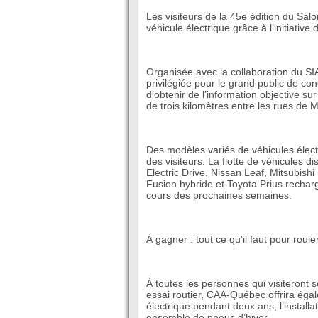
Les visiteurs de la 45e édition du Sal
véhicule électrique grâce à l’initiati
Organisée avec la collaboration du SI
privilégiée pour le grand public de co
d’obtenir de l’information objective s
de trois kilomètres entre les rues de M
Des modèles variés de véhicules élect
des visiteurs. La flotte de véhicules 
Electric Drive, Nissan Leaf, Mitsubish
Fusion hybride et Toyota Prius recharge
cours des prochaines semaines.
À gagner : tout ce qu’il faut pour roule
À toutes les personnes qui visiteront 
essai routier, CAA-Québec offrira éga
électrique pendant deux ans, l’install
ensemble de pneus d’hiver.