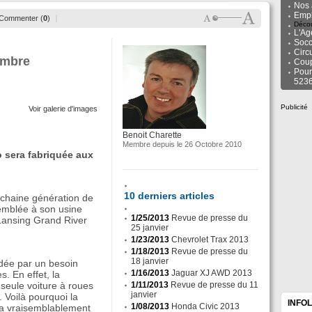
Nos 
Empl
Commenter (
0
)
Décou
L'Ag
Socc
Circ
embre
Cou
Pour
523
Publicité
Voir galerie d'images
Benoit Charette
Membre depuis le 26 Octobre 2010
 sera fabriquée aux
10 derniers articles
chaine génération de
emblée à son usine
1/25/2013
Revue de presse du
 Lansing Grand River
25 janvier
1/23/2013
Chevrolet Trax 2013
1/18/2013
Revue de presse du
18 janvier
idée par un besoin
1/16/2013
Jaguar XJ AWD 2013
s. En effet, la
seule voiture à roues
1/11/2013
Revue de presse du 11
janvier
 Voilà pourquoi la
INFO
1/08/2013
Honda Civic 2013
ra vraisemblablement