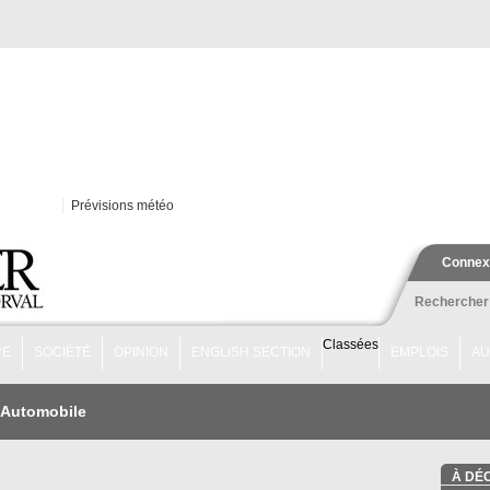
Prévisions météo
Connex
Rechercher
Classées
RE
SOCIÉTÉ
OPINION
ENGLISH SECTION
EMPLOIS
AU
Automobile
À DÉ