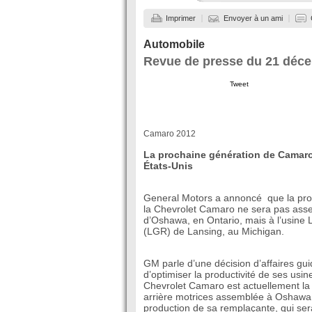
Imprimer
Envoyer à un ami
Automobile
Revue de presse du 21 déc
Tweet
Camaro 2012
La prochaine génération de Camaro
États-Unis
General Motors a annoncé que la pro
la Chevrolet Camaro ne sera pas ass
d’Oshawa, en Ontario, mais à l’usine
(LGR) de Lansing, au Michigan.
GM parle d’une décision d’affaires gu
d’optimiser la productivité de ses usine
Chevrolet Camaro est actuellement la 
arrière motrices assemblée à Oshawa.
production de sa remplaçante, qui se