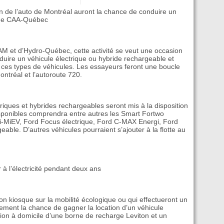
on de l’auto de Montréal auront la chance de conduire un
ve de CAA-Québec
AM et d’Hydro-Québec, cette activité se veut une occasion
nduire un véhicule électrique ou hybride rechargeable et
ur ces types de véhicules. Les essayeurs feront une boucle
ontréal et l’autoroute 720.
riques et hybrides rechargeables seront mis à la disposition
disponibles comprendra entre autres les Smart Fortwo
i i-MiEV, Ford Focus électrique, Ford C-MAX Energi, Ford
able. D’autres véhicules pourraient s’ajouter à la flotte au
r à l’électricité pendant deux ans
son kiosque sur la mobilité écologique ou qui effectueront un
lement la chance de gagner la location d’un véhicule
ation à domicile d’une borne de recharge Leviton et un