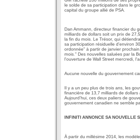
GM rachète 200 millions de ses propr
le solde de sa participation dans le 
capital du groupe allié de PSA.
Dan Ammann, directeur financier du gr
milliards de dollars soit un prix de 27
la fin du mois. Le Trésor, qui détiend
sa participation résiduelle d'environ 
ordonnée" à partir de janvier prochai
mois." Des nouvelles saluées par la 
l'ouverture de Wall Street mercredi, l
Aucune nouvelle du gouvernement ca
Il y a un peu plus de trois ans, les g
financière de 13,7 milliards de dollars
Aujourd’hui, ces deux paliers de gou
gouvernement canadien ne semble pas
INFINITI ANNONCE SA NOUVELLE 
À partir du millésime 2014, les modèles