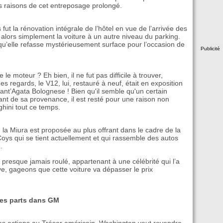
es raisons de cet entreposage prolongé.
ut la rénovation intégrale de l’hôtel en vue de l’arrivée des
lors simplement la voiture à un autre niveau du parking.
 qu’elle refasse mystérieusement surface pour l’occasion de
Publicité
le moteur ? Eh bien, il ne fut pas difficile à trouver,
 des regards, le V12, lui, restauré à neuf, était en exposition
nt’Agata Bolognese ! Bien qu'il semble qu'un certain
t de sa provenance, il est resté pour une raison non
hini tout ce temps.
la Miura est proposée au plus offrant dans le cadre de la
oys qui se tient actuellement et qui rassemble des autos
.
presque jamais roulé, appartenant à une célébrité qui l’a
ve, gageons que cette voiture va dépasser le prix
ses parts dans GM