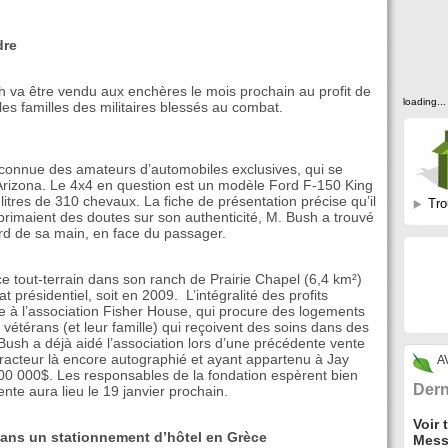
dre
 va être vendu aux enchères le mois prochain au profit de
loading...
les familles des militaires blessés au combat.
 connue des amateurs d’automobiles exclusives, qui se
 Arizona. Le 4x4 en question est un modèle Ford F-150 King
tres de 310 chevaux. La fiche de présentation précise qu’il
Tro
exprimaient des doutes sur son authenticité, M. Bush a trouvé
ord de sa main, en face du passager.
 ce tout-terrain dans son ranch de Prairie Chapel (6,4 km²)
 présidentiel, soit en 2009. L’intégralité des profits
sée à l’association Fisher House, qui procure des logements
 vétérans (et leur famille) qui reçoivent des soins dans des
Bush a déjà aidé l’association lors d’une précédente vente
tracteur là encore autographié et ayant appartenu à Jay
A
00 000$. Les responsables de la fondation espèrent bien
Dern
nte aura lieu le 19 janvier prochain.
Voir 
ans un stationnement d’hôtel en Grèce
Mess