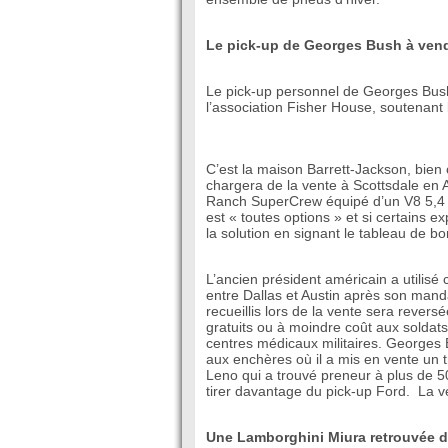
Le pick-up de Georges Bush à ven
Le pick-up personnel de Georges Bush
l’association Fisher House, soutenant 
C’est la maison Barrett-Jackson, bien
chargera de la vente à Scottsdale en
Ranch SuperCrew équipé d’un V8 5,4 li
est « toutes options » et si certains 
la solution en signant le tableau de b
L’ancien président américain a utilisé
entre Dallas et Austin après son mandat
recueillis lors de la vente sera rever
gratuits ou à moindre coût aux soldats
centres médicaux militaires. Georges 
aux enchères où il a mis en vente un 
Leno qui a trouvé preneur à plus de 5
tirer davantage du pick-up Ford. La ve
Une Lamborghini Miura retrouvée d