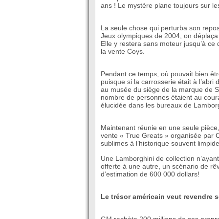
ans ! Le mystère plane toujours sur l
La seule chose qui perturba son repos f
Jeux olympiques de 2004, on déplaça a
Elle y restera sans moteur jusqu’à ce
la vente Coys.
Pendant ce temps, où pouvait bien être 
puisque si la carrosserie était à l’abri
au musée du siège de la marque de Sa
nombre de personnes étaient au couran
élucidée dans les bureaux de Lamborg
Maintenant réunie en une seule pièce, 
vente « True Greats » organisée par C
sublimes à l’historique souvent limpide
Une Lamborghini de collection n’ayant 
offerte à une autre, un scénario de rê
d’estimation de 600 000 dollars!
Le trésor américain veut revendre 