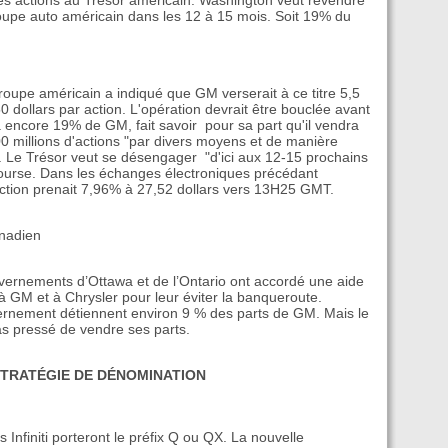
es actions au Trésor américain. Washington veut revendre
groupe auto américain dans les 12 à 15 mois. Soit 19% du
oupe américain a indiqué que GM verserait à ce titre 5,5
,50 dollars par action. L'opération devrait être bouclée avant
ra encore 19% de GM, fait savoir pour sa part qu'il vendra
300 millions d'actions "par divers moyens et de manière
n. Le Trésor veut se désengager "d'ici aux 12-15 prochains
Bourse. Dans les échanges électroniques précédant
'action prenait 7,96% à 27,52 dollars vers 13H25 GMT.
nadien
ouvernements d’Ottawa et de l’Ontario ont accordé une aide
 à GM et à Chrysler pour leur éviter la banqueroute.
vernement détiennent environ 9 % des parts de GM. Mais le
 pressé de vendre ses parts.
STRATÉGIE DE DÉNOMINATION
 Infiniti porteront le préfix Q ou QX. La nouvelle