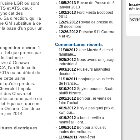
 l’usine LGR où sont
1/05/2013
Revue de Presse du 5
Inscri
janvier 2013
CTS et ATS, deux
dès le
1/02/2013
Ford Fiesta Ecoboost
syndicat des
2014
 Sa direction, qui l’a
12/29/2012
Revue de presse du
ue GM substitue à ce
29 décembre
 la base d’un pour un,
12/26/2012
Porsche 911 Carrera
4 et 4S
Commentaires récents
t engendrer environ 1
11/30/2012
Une Mazda 6 diesel
. Tel que promis par
familiale...
de l’actuelle
9/25/2012
Nous avons un garage
uivre à Oshawa
industriel à...
CA, l’arrêt de cette
9/03/2012
Plusieurs analystes
e 2015 ou au début de
décrient le...
 cette usine
11/10/2011
bonjour je vous écris
et qu’elle produira
de France...
 Chevrolet Impala
8/10/2012
Spyker poursuit Saab
it des Chevrolet
plutôt bizarre...
effectue une partie de
2/01/2012
Bonjour , je viens de
faire l'achat...
let Equinox, qui sont
 en Ontario. Ces deux
4/19/2012
Il n'y a pas quel prix du
kwh qui...
n juin 2014.
4/19/2012
a boucherville a
montréal il ont...
tures électriques
1/06/2012
Bonjour a tous et
toutes des voitures...
11/06/2011
Peut-être!