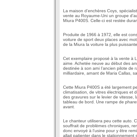
La maison d’enchères Coys, spécialis
vente au Royaume-Uni un groupe d’aut
Miura P400S. Celle-ci est restée dura
Produite de 1966 à 1972, elle est co
voiture de sport deux places avec moteu
de la Miura la voiture la plus puissan
Cet exemplaire proposé à la vente à 
aime. Achetée neuve au début des anné
destinée à son ami l’ancien pilote de 
milliardaire, amant de Maria Callas, s
Cette Miura P400S a été largement per
climatisation, de vitres électriques e
des gravures sur le levier de vitesse,
tableau de bord. Une rampe de phares
avant.
Le chanteur utilisera peu cette auto
souffrait de problèmes chroniques, renf
donc envoyé à l’usine pour y être remi
allait patienter dans le stationnement 