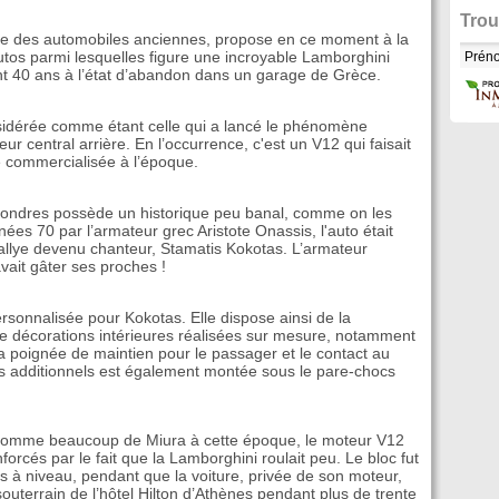
Trou
te des automobiles anciennes, propose en ce moment à la
os parmi lesquelles figure une incroyable Lamborghini
nt 40 ans à l’état d’abandon dans un garage de Grèce.
nsidérée comme étant celle qui a lancé le phénomène
r central arrière. En l’occurrence, c'est un V12 qui faisait
te commercialisée à l’époque.
Londres possède un historique peu banal, comme on les
es 70 par l’armateur grec Aristote Onassis, l'auto était
rallye devenu chanteur, Stamatis Kokotas. L’armateur
avait gâter ses proches !
sonnalisée pour Kokotas. Elle dispose ainsi de la
t de décorations intérieures réalisées sur mesure, notamment
 la poignée de maintien pour le passager et le contact au
 additionnels est également montée sous le pare-chocs
. Comme beaucoup de Miura à cette époque, le moteur V12
orcés par le fait que la Lamborghini roulait peu. Le bloc fut
s à niveau, pendant que la voiture, privée de son moteur,
souterrain de l’hôtel Hilton d’Athènes pendant plus de trente