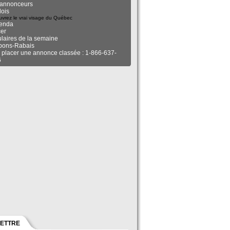
annonceurs
ois
vrez le vrai visage du Québec
enda
er
ulaires de la semaine
pons-Rabais
 placer une annonce classée : 1-866-637-
6
LETTRE