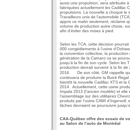
aussi une propulsion, sera attribuée à
fabriquées actuellement les Cadillac 
propulsions. La nouvelle a choqué le 
Travailleurs unis de l’automobile (TCA).
appris ce matin seulement, réclame q
volume de production autre chose, sur
afin d’éviter des mises à pied.
Selon les TCA, cette décision pourrai
000 congédiements à l’usine d’Oshawa
la convention collective, la production 
génération de la Camaro va se pours
jusqu’à la fin de son cycle. Selon les T
production devrait survenir à la fin d
2016. De son côté, GM rappelle que
continuera de produire la Buick Regal 
bientôt la nouvelle Cadillac XTS et la
2014. Actuellement, cette usine produ
Impala 2013 (l’ancien modèle) et elle 
l’assemblage sur des utilitaires Chevro
produits par l’usine CAMI d’Ingersoll,
tâches devraient se poursuivre jusqu’e
CAA-Québec offre des essais de voi
au Salon de l’auto de Montréal