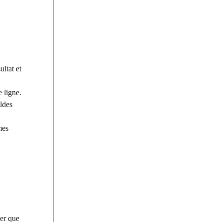
ultat et
 ligne.
ldes
mes
uer que