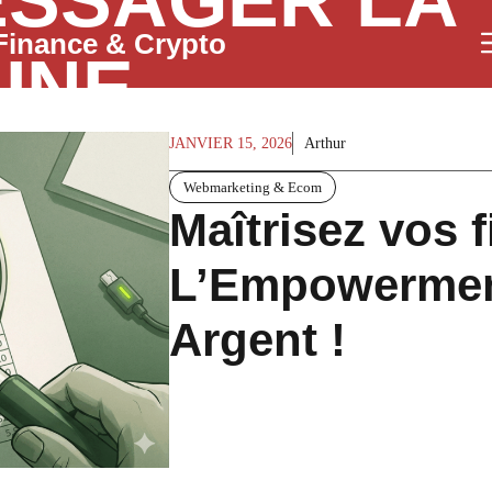
SSAGER LA
Finance & Crypto
INE
JANVIER 15, 2026
Arthur
Webmarketing & Ecom
Maîtrisez vos 
L’Empowerment
Argent !