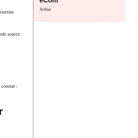
eCom
Arthur
pourrais
ande source
 constat :
r