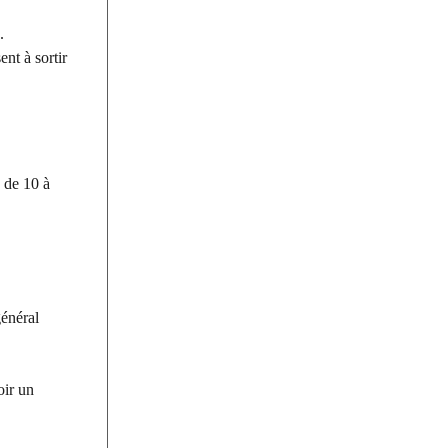
.
ent à sortir
s de 10 à
général
oir un