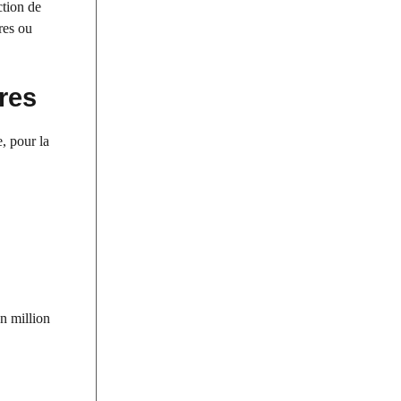
ction de
ères ou
ires
, pour la
n million