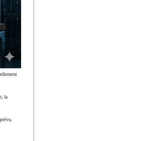
iellement
, la
 prévu.