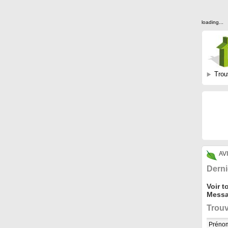
loading...
Trou
AV
Derni
Voir t
Messa
Trouv