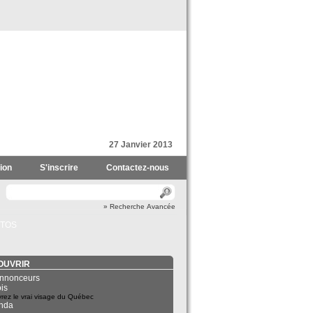
27 Janvier 2013
ion
S'inscrire
Contactez-nous
» Recherche Avancée
TOS
OUVRIR
nnonceurs
is
rez le vrai visage du Québec
nda