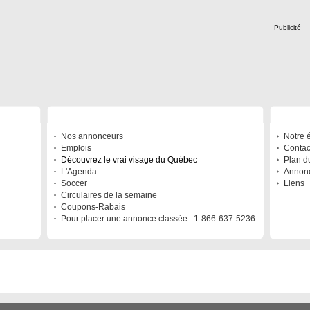
Publicité
À DÉCOUVRIR
A PRO
Nos annonceurs
Notre 
Emplois
Contac
Découvrez le vrai visage du Québec
Plan du
L'Agenda
Annonc
Soccer
Liens
Circulaires de la semaine
Coupons-Rabais
Pour placer une annonce classée : 1-866-637-5236