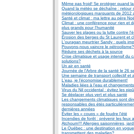
Même pas froid! Se protéger quand la
Quand la météo se déchaîne : retour 
météorologiques marquants de 2012
Santé et climat : ma lettre au père Noë
Climat : une conférence pour rien et d
plus grands pour l'humanité
Sauver les plages ou la lutte contre l'
Érosion des berges du St Laurent et c
L'ouragan meurtrier Sandy : quels imp
Pouvons-nous vaincre le pétroolisme?
Réduire ses déchets à la source
Crise climatique et usage intensif du 
solutions?
Un air en santé
Journée de l'Arbre de la santé le 26 
Une semaine de transport collectif et a
L'eau, je l'économise durablement!
Maladies liées à l'eau et changements
Virus du Nil occidental : évitez les pi
Se déplacer plus vert et plus santé
Les changements climatiques sont di
responsables des étés particulièreme
dernières années
Éviter les « coups » de foudre l'été
Incendies de forêt : prévenir les feux
Atchoum!!! Allergies saisonnières, jar
Le Québec : une destination en vogue
transmettent des maladies?