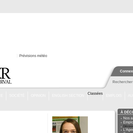
Prévisions météo
Connex
Rechercher
Classées
RE
SOCIÉTÉ
OPINION
ENGLISH SECTION
EMPLOIS
AU
À DÉC
Nos a
Emplo
Découv
L'Age