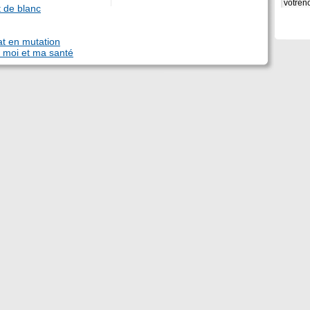
t de blanc
t en mutation
r moi et ma santé