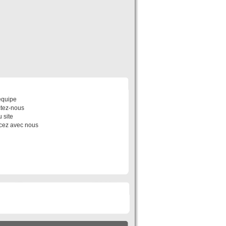
POS
équipe
tez-nous
 site
ez avec nous