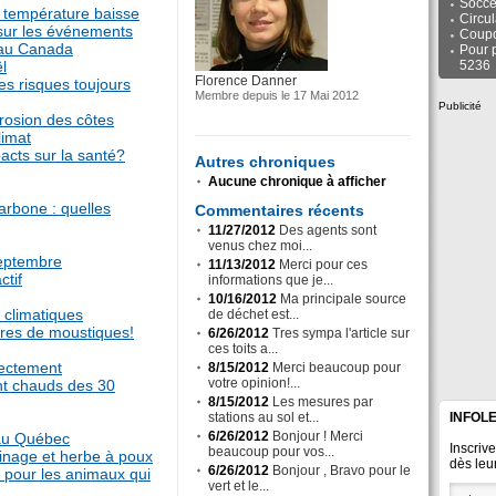
Socce
 température baisse
Circu
sur les événements
Coup
 au Canada
Pour 
l
5236
Florence Danner
es risques toujours
Membre depuis le 17 Mai 2012
Publicité
érosion des côtes
limat
acts sur la santé?
Autres chroniques
Aucune chronique à afficher
carbone : quelles
Commentaires récents
11/27/2012
Des agents sont
venus chez moi...
septembre
11/13/2012
Merci pour ces
ctif
informations que je...
10/16/2012
Ma principale source
 climatiques
de déchet est...
qûres de moustiques!
6/26/2012
Tres sympa l'article sur
ces toits a...
rectement
8/15/2012
Merci beaucoup pour
votre opinion!...
nt chauds des 30
8/15/2012
Les mesures par
stations au sol et...
INFOL
6/26/2012
Bonjour ! Merci
 au Québec
Inscriv
beaucoup pour vos...
dinage et herbe à poux
dès leur
6/26/2012
Bonjour , Bravo pour le
 pour les animaux qui
vert et le...