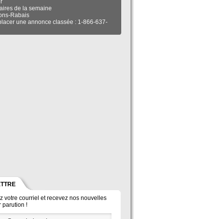
r
laires de la semaine
ons-Rabais
placer une annonce classée : 1-866-637-
ETTRE
ez votre courriel et recevez nos nouvelles
 parution !