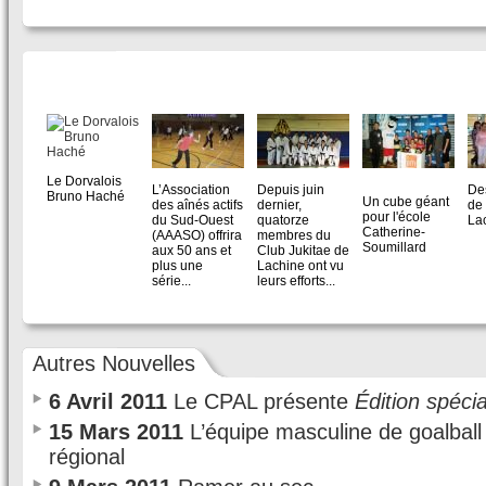
ACTIVITÉS INTÉRIEURES EN IMAGES
Photo: Courtoisie
Photo: Courtoisie
Photo: Courtoisie
Photo: Chantal
Pho
Le Dorvalois
Chartrand
L’Association
Depuis juin
Des
Bruno Haché
Un cube géant
des aînés actifs
dernier,
de
pour l'école
du Sud-Ouest
quatorze
La
Catherine-
(AAASO) offrira
membres du
Soumillard
aux 50 ans et
Club Jukitae de
plus une
Lachine ont vu
série...
leurs efforts...
Autres Nouvelles
6 Avril 2011
Le CPAL présente
Édition spécia
15 Mars 2011
L’équipe masculine de goalball f
régional