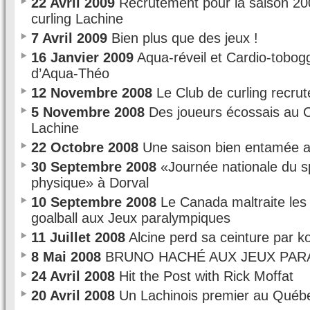
22 Avril 2009
Recrutement pour la saison 20
curling Lachine
7 Avril 2009
Bien plus que des jeux !
16 Janvier 2009
Aqua-réveil et Cardio-tobo
d’Aqua-Théo
12 Novembre 2008
Le Club de curling recrut
5 Novembre 2008
Des joueurs écossais au C
Lachine
22 Octobre 2008
Une saison bien entamée a
30 Septembre 2008
«Journée nationale du spo
physique» à Dorval
10 Septembre 2008
Le Canada maltraite les 
goalball aux Jeux paralympiques
11 Juillet 2008
Alcine perd sa ceinture par k
8 Mai 2008
BRUNO HACHÉ AUX JEUX PAR
24 Avril 2008
Hit the Post with Rick Moffat
20 Avril 2008
Un Lachinois premier au Québ