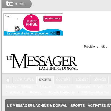
Prévisions météo
ACTUALITÉS
SPORTS
CULTURE
SOCIÉTÉ
OPINION
Hockey
Soccer
Baseball
Football
Basketball
Vélo
Volleyball
Plein-air
Activités intérieures
Athlétisme et course
LE MESSAGER LACHINE & DORVAL
-
SPORTS
- ACTIVITÉS 