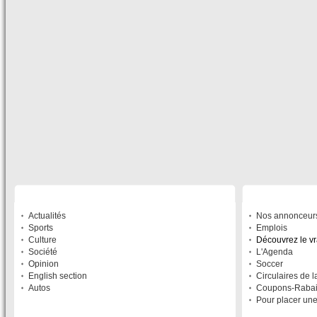
SECTIONS
À DÉCOUVRIR
Actualités
Nos annonceur
Sports
Emplois
Culture
Découvrez le v
Société
L'Agenda
Opinion
Soccer
English section
Circulaires de 
Autos
Coupons-Raba
Pour placer un