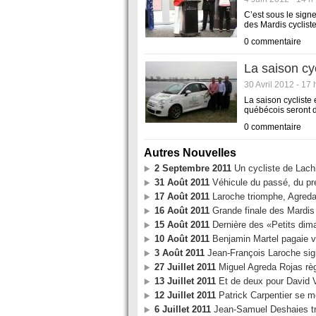
C’est sous le sign
des Mardis cyclist
0 commentaire
La saison cy
30 Avril 2012 - 17 
La saison cycliste
québécois seront d
0 commentaire
Autres Nouvelles
2 Septembre 2011
Un cycliste de Lac
31 Août 2011
Véhicule du passé, du pré
17 Août 2011
Laroche triomphe, Agreda
16 Août 2011
Grande finale des Mardis 
15 Août 2011
Dernière des «Petits dim
10 Août 2011
Benjamin Martel pagaie ver
3 Août 2011
Jean-François Laroche sig
27 Juillet 2011
Miguel Agreda Rojas rè
13 Juillet 2011
Et de deux pour David V
12 Juillet 2011
Patrick Carpentier se m
6 Juillet 2011
Jean-Samuel Deshaies tr