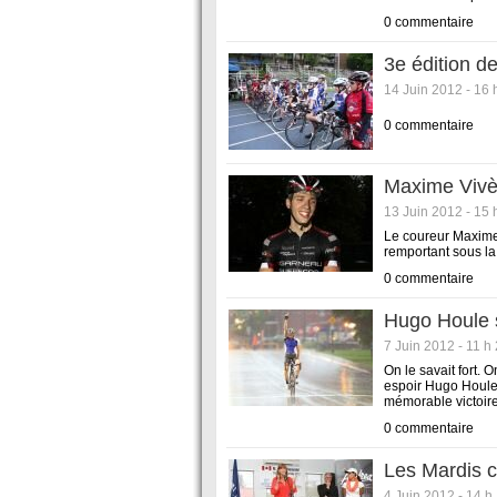
0 commentaire
3e édition d
14 Juin 2012 - 16 
0 commentaire
Maxime Vivès
13 Juin 2012 - 15 
Le coureur Maxime 
remportant sous la
0 commentaire
Hugo Houle s
7 Juin 2012 - 11 h
On le savait fort. 
espoir Hugo Houle a
mémorable victoire 
0 commentaire
Les Mardis c
4 Juin 2012 - 14 h