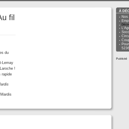
À DÉ
 fil
Nos 
Empl
Décou
L'Ag
Socc
Circ
Cou
Pour
523
es du
Publicité
rt-Lemay
Laroche !
s rapide
ardis
 Mardis