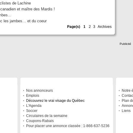
listes de Lachine
canadien et maître des Mardis !
mbes...
c les jambes… et du coeur
Page(s)
1
2
3
Archives
Publicité
À DÉCOUVRIR
A PRO
Nos annonceurs
Notre 
Emplois
Contac
Découvrez le vrai visage du Québec
Plan du
L'Agenda
Annonc
Soccer
Liens
Circulaires de la semaine
Coupons-Rabais
Pour placer une annonce classée : 1-866-637-5236