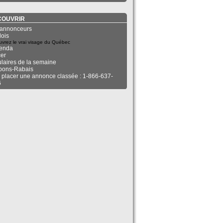
COUVRIR
annonceurs
ois
vrez le vrai visage du Québec
enda
er
ulaires de la semaine
pons-Rabais
 placer une annonce classée : 1-866-637-
6