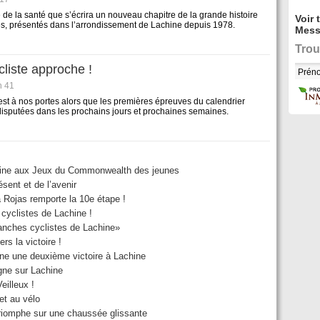
e de la santé que s’écrira un nouveau chapitre de la grande histoire
Voir 
es, présentés dans l’arrondissement de Lachine depuis 1978.
Mess
Trou
cliste approche !
h 41
 est à nos portes alors que les premières épreuves du calendrier
isputées dans les prochains jours et prochaines semaines.
hine aux Jeux du Commonwealth des jeunes
sent et de l’avenir
 Rojas remporte la 10e étape !
cyclistes de Lachine !
anches cyclistes de Lachine»
s la victoire !
ne une deuxième victoire à Lachine
gne sur Lachine
eilleux !
et au vélo
iomphe sur une chaussée glissante