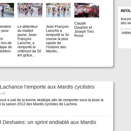
INFO
Inscri
: Paquale
Photo: Paquale
Photo: Paquale
Photo: Courtoisie
Stalteri
Stalteri
Stalteri
dès le
Claude
remière
Le détenteur
Jean-François
Dauphin et
e pour
du maillot
Laroche a
Joseph Tino
jaune, Jean-
remporté la 3e
Rossi
t-
François
course la plus
lors de
Laroche, a
rapide de
étape de
remporté le
l’histoire des
édition
critérium de 50
Mardis...
km grâce...
 Lachance l’emporte aux
Mardis cyclistes
h 47
ce a usé de la bonne stratégie afin de remporter sous la pluie la
 la saison 2012 des Mardis cyclistes de Lachine.
Deshaies: un sprint endiablé aux Mardis