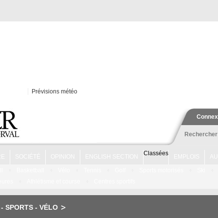
Prévisions météo
Connex
Rechercher
Classées
RE
SOCIÉTÉ
OPINION
ENGLISH SECTION
EMPLOIS
AU
ll
Basketball
Vélo
Tennis
Golf
Sports motorisés
Ski
ieures
Athlétisme et course
Centres sportifs
-
SPORTS
- VÉLO