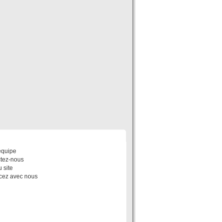
POS
équipe
tez-nous
 site
ez avec nous