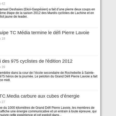
h 42
amuel Deshaies (Ekoï-Gaspésien) a fait d’une pierre deux coups en
sième étape de la saison 2012 des Mardis cyclistes de Lachine et en
lot jaune de leader.
uipe TC Média termine le défi Pierre Lavoie
h 18
 des 975 cyclistes de l'édition 2012
h 39
emblée dans la cour de l’école secondaire de Rochebelle à Sainte-
 975 héros de la journée. Le peloton du Grand Défi Pierre Lavoie a fait
ce midi.
 TC.Media carbure aux cubes d’énergie
h 27
pe du 1000 kilomètres de Grand Défi Pierre Lavoie, les membres de
affiche une énergie communicative et un entrain à toute épreuve, qui
suivre cette expérience et cet exploit dans...