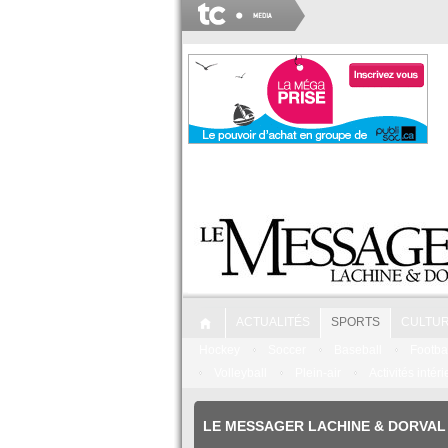
ACTUALITÉS
SPORTS
CULTU
Hockey
Soccer
Baseball
Footba
Volleyball
Plein-air
Activités intér
LE MESSAGER LACHINE & DORVAL