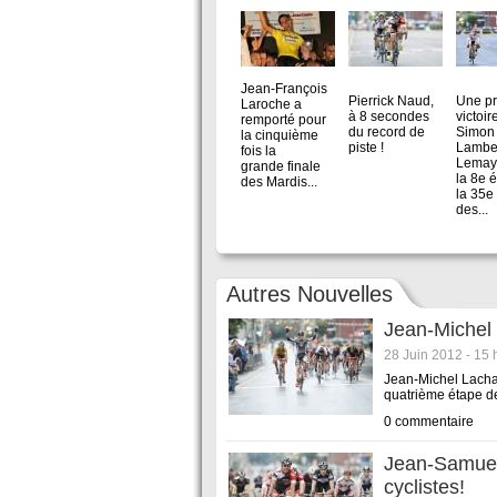
Keith McAuliffe
Photo: Paquale
Photo
Stalteri
Jean-François
Pierrick Naud,
Une p
Laroche a
à 8 secondes
victoir
remporté pour
du record de
Simon
la cinquième
piste !
Lamber
fois la
Lemay 
grande finale
la 8e 
des Mardis...
la 35e 
des...
Autres Nouvelles
Jean-Michel
28 Juin 2012 - 15 
Jean-Michel Lachan
quatrième étape de
0 commentaire
Jean-Samuel 
cyclistes!