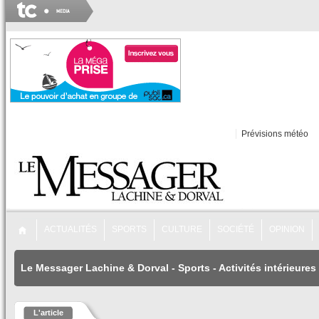
Prévisions météo
ACTUALITÉS
SPORTS
CULTURE
SOCIÉTÉ
OPINION
Le Messager Lachine & Dorval
-
Sports
-
Activités intérieures
L'article