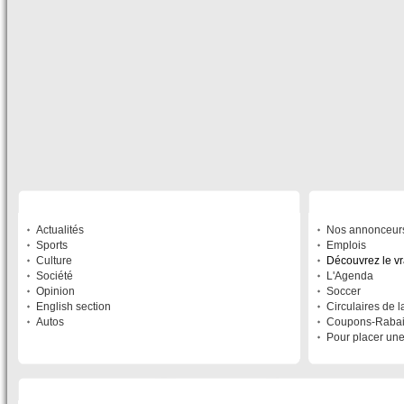
SECTIONS
À DÉCOUVRIR
Actualités
Nos annonceur
Sports
Emplois
Culture
Découvrez le v
Société
L'Agenda
Opinion
Soccer
English section
Circulaires de 
Autos
Coupons-Raba
Pour placer un
LISTE DES SITES DU RÉSEAU