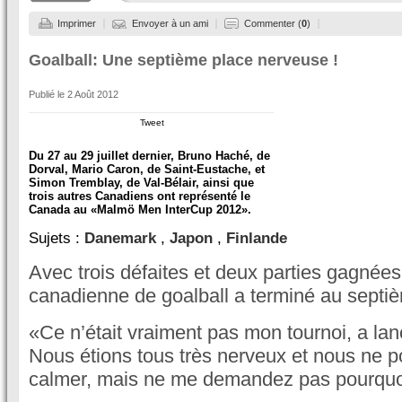
Imprimer
Envoyer à un ami
Commenter (
0
)
Goalball: Une septième place nerveuse !
Publié le
2 Août 2012
Tweet
Du 27 au 29 juillet dernier, Bruno Haché, de
Dorval, Mario Caron, de Saint-Eustache, et
Simon Tremblay, de Val-Bélair, ainsi que
trois autres Canadiens ont représenté le
Canada au «Malmö Men InterCup 2012».
Sujets :
Danemark
,
Japon
,
Finlande
Avec trois défaites et deux parties gagnées
canadienne de goalball a terminé au septi
«Ce n’était vraiment pas mon tournoi, a la
Nous étions tous très nerveux et nous ne 
calmer, mais ne me demandez pas pourquoi