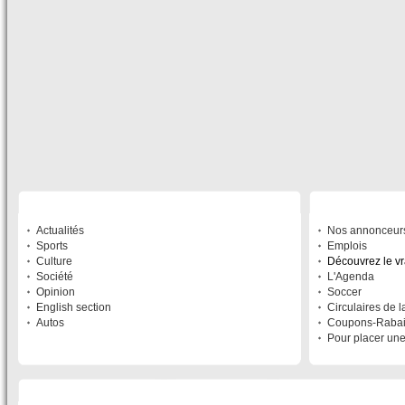
SECTIONS
À DÉCOUVRIR
Actualités
Nos annonceur
Sports
Emplois
Culture
Découvrez le v
Société
L'Agenda
Opinion
Soccer
English section
Circulaires de 
Autos
Coupons-Raba
Pour placer un
LISTE DES SITES DU RÉSEAU