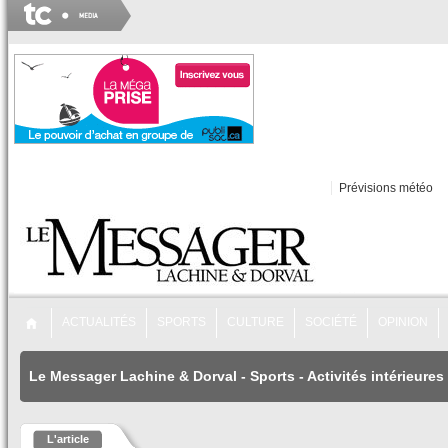
Prévisions météo
ACTUALITÉS
SPORTS
CULTURE
SOCIÉTÉ
OPINION
Le Messager Lachine & Dorval
-
Sports
-
Activités intérieures
L'article