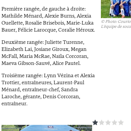
Première rangée, de gauche à droite:
Mathilde Ménard, Alexie Burns, Alexia
©
Photo: Courto
Ouellette, Rosalie Brisebois, Marie-Luka
L'équipe de socce
Bauer, Félicie Larocque, Coralie Héroux.
Deuxième rangée: Juliette Turenne,
Elizabeth Lai, Josiane Giroux, Megan
McFall, Maria McRae, Naïla Corcoran,
Maeva Gibson-Sauvé, Alice Pautel.
Troisième rangée: Lynn Vézina et Alexia
Trottier, entraîneures, Laurent-Paul
Ménard, entraîneur-chef, Sandra
Laroche, gérante, Denis Corcoran,
entraîneur.
1
2
3
4
5