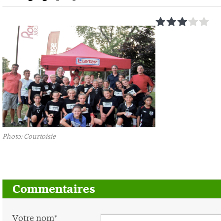
1
2
3
4
5
Photo: Courtoisie
Commentaires
Votre nom*