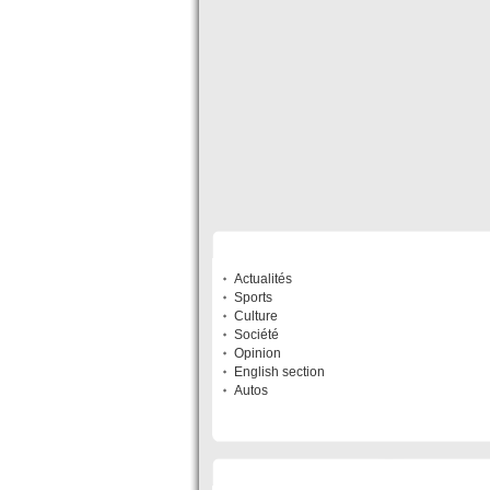
SECTIONS
Actualités
Sports
Culture
Société
Opinion
English section
Autos
LISTE DES SITES DU RÉSEAU