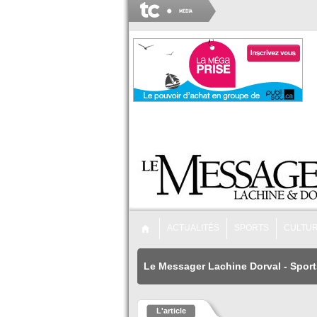
ACTUALITÉS
SPORTS
CULTU
Le Messager Lachine Dorval
-
Sport
L'article