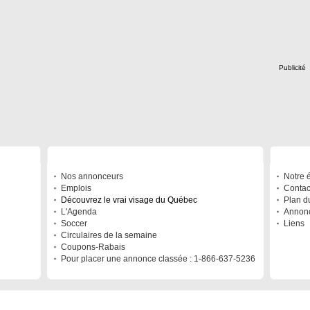
Publicité
À DÉCOUVRIR
A PRO
Nos annonceurs
Notre 
Emplois
Contac
Découvrez le vrai visage du Québec
Plan du
L'Agenda
Annonc
Soccer
Liens
Circulaires de la semaine
Coupons-Rabais
Pour placer une annonce classée : 1-866-637-5236