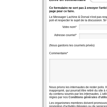
Ce formulaire ne sert pas à envoyer l’articl
page pour ce faire.
Le Messager Lachine & Dorval n'est pas resp
poli et respecter le sujet de la discussion.
Si
Votre nom*
Adresse courriel*
(Nous gardons les courriels privés)
Commentaire*
Nous prions les internautes de rester polis. I
inapproprié, qui pourrait être retiré du sit
du contenu soumis par les internautes. L'util
régies par nos
Conditions générales d'utili
Les organismes membres doivent promouvoir de
promotion d'activités illégales ou de services