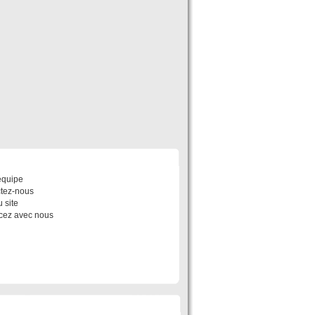
POS
équipe
tez-nous
 site
ez avec nous