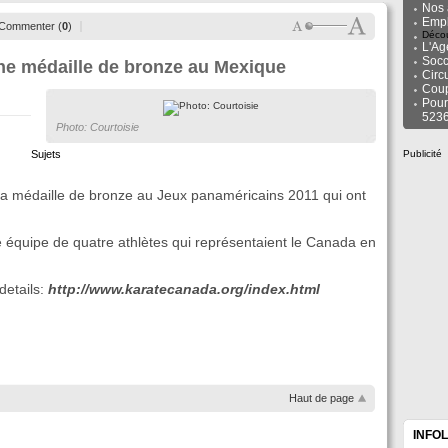
Nos 
Empl
Commenter (
0
)
Décou
L'Ag
Socc
ne médaille de bronze au Mexique
Circ
Cou
Pour
523
Photo: Courtoisie
Sujets
Publicité
la médaille de bronze au Jeux panaméricains 2011 qui ont
e équipe de quatre athlètes qui représentaient le Canada en
details:
http://www.karatecanada.org/index.html
Haut de page
INFO