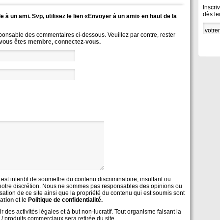
Inscri
dès le
e à un ami. Svp, utilisez le lien «Envoyer à un ami» en haut de la
onsable des commentaires ci-dessous. Veuillez par contre, rester
 vous êtes membre, connectez-vous
.
l est interdit de soumettre du contenu discriminatoire, insultant ou
e à notre discrétion. Nous ne sommes pas responsables des opinions ou
isation de ce site ainsi que la propriété du contenu qui est soumis sont
sation
et le
Politique de confidentialité.
s activités légales et à but non-lucratif. Tout organisme faisant la
 / produits commerciaux sera retirée du site.