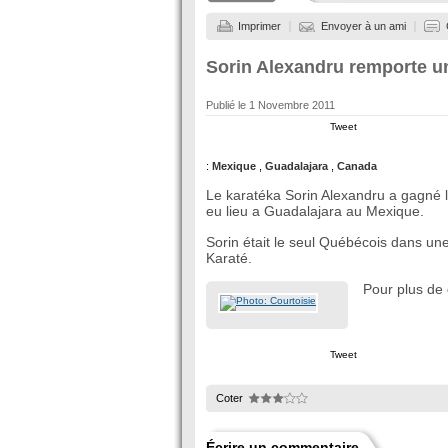
Imprimer
Envoyer à un ami
Sorin Alexandru remporte u
Publié le
1 Novembre 2011
Tweet
:
Mexique
,
Guadalajara
,
Canada
Le karatéka Sorin Alexandru a gagné 
eu lieu a Guadalajara au Mexique.
Sorin était le seul Québécois dans un
Karaté.
Pour plus de 
Tweet
Coter
Écrire un commentaire