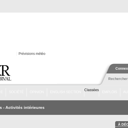
Prévisions météo
Connex
Rechercher
Classées
RE
SOCIÉTÉ
OPINION
ENGLISH SECTION
EMPLOIS
AU
s
-
Activités intérieures
À DÉ