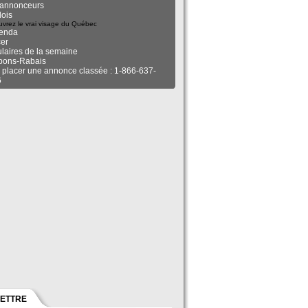
annonceurs
ois
vrez le vrai visage du Québec
enda
er
ulaires de la semaine
pons-Rabais
 placer une annonce classée : 1-866-637-
6
LETTRE