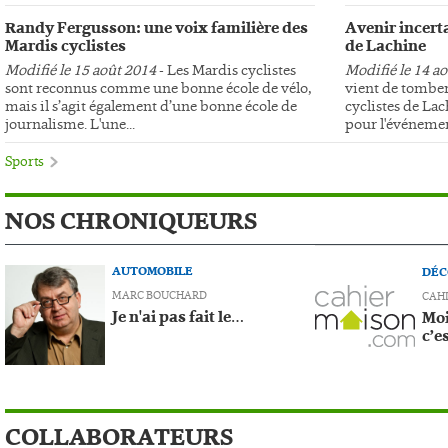
Randy Fergusson: une voix familière des
Avenir incerta
Mardis cyclistes
de Lachine
Modifié le 15 août 2014
- Les Mardis cyclistes
Modifié le 14 a
sont reconnus comme une bonne école de vélo,
vient de tomber
mais il s’agit également d’une bonne école de
cyclistes de Lac
journalisme. L'une...
pour l'événemen
Sports
NOS CHRONIQUEURS
AUTOMOBILE
DÉC
MARC BOUCHARD
CAH
Je n'ai pas fait le…
Moi
c’e
COLLABORATEURS