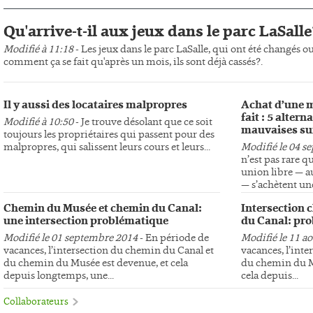
Qu'arrive-t-il aux jeux dans le parc LaSalle
Modifié à 11:18
- Les jeux dans le parc LaSalle, qui ont été changés o
comment ça se fait qu'après un mois, ils sont déjà cassés?.
Il y aussi des locataires malpropres
Achat d’une m
fait : 5 altern
Modifié à 10:50
- Je trouve désolant que ce soit
mauvaises su
toujours les propriétaires qui passent pour des
malpropres, qui salissent leurs cours et leurs...
Modifié le 04 s
n’est pas rare q
union libre — au
— s’achètent une
Chemin du Musée et chemin du Canal:
Intersection 
une intersection problématique
du Canal: pro
Modifié le 01 septembre 2014
- En période de
Modifié le 11 a
vacances, l’intersection du chemin du Canal et
vacances, l’int
du chemin du Musée est devenue, et cela
du chemin du Mu
depuis longtemps, une...
cela depuis...
Collaborateurs