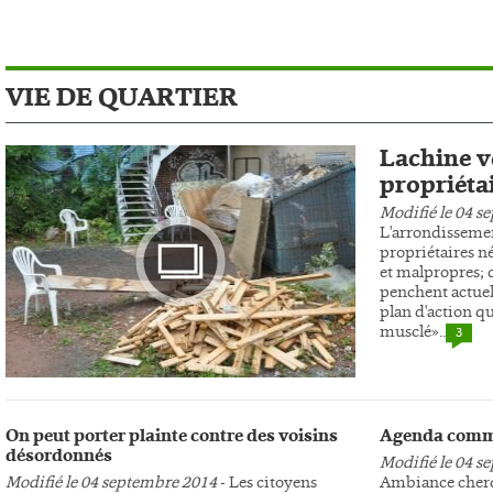
VIE DE QUARTIER
Lachine ve
propriéta
Modifié le 04 s
L'arrondissemen
propriétaires n
et malpropres; c
penchent actuel
plan d'action qu
musclé»..
3
Photo
On peut porter plainte contre des voisins
Agenda comm
désordonnés
Modifié le 04 s
Modifié le 04 septembre 2014
- Les citoyens
Ambiance cherc