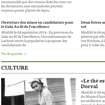
incommodés par des voisins dont les cours ou
les devantures sont encombrées peuvent
toujours porter plainte de façon...
Ouverture des mises en candidature pour
Deux frères ar
le Gala Au fil de l’excellence
vol
Modifié le 04 septembre 2014
- En prévision du
Modifié le 04 s
Gala Au fil de l’excellence, l’arrondissement de
pénétré par effr
Lachine invite la population à proposer des
rue Norman, à L
candidatures de...
pour y voler du..
Vie de quartier
CULTURE
«Le thé es
Dorval
Modifié le 04 s
du Musée d’hist
accueilleront, au
annuel, le dima