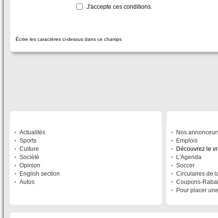
J'accepte ces conditions.
Écrire les caractères ci-dessus dans ce champs
SECTIONS
À DÉCOUVRIR
Actualités
Nos annonceur
Sports
Emplois
Culture
Découvrez le v
Société
L'Agenda
Opinion
Soccer
English section
Circulaires de 
Autos
Coupons-Raba
Pour placer un