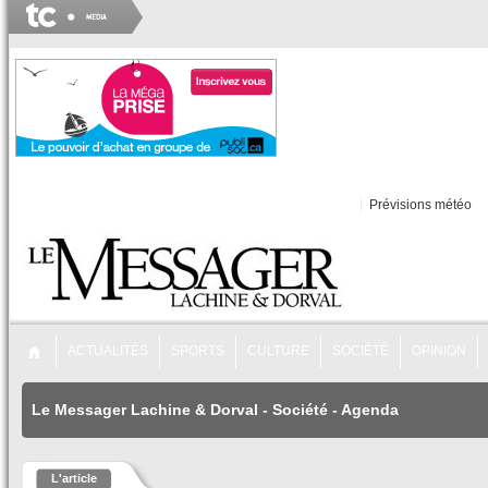
Prévisions météo
ACTUALITÉS
SPORTS
CULTURE
SOCIÉTÉ
OPINION
Le Messager Lachine & Dorval
-
Société
-
Agenda
L'article