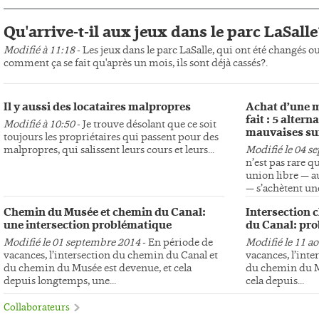
Qu'arrive-t-il aux jeux dans le parc LaSalle
Modifié à 11:18
- Les jeux dans le parc LaSalle, qui ont été changés o
comment ça se fait qu'après un mois, ils sont déjà cassés?.
Il y aussi des locataires malpropres
Achat d’une m
fait : 5 altern
Modifié à 10:50
- Je trouve désolant que ce soit
mauvaises su
toujours les propriétaires qui passent pour des
malpropres, qui salissent leurs cours et leurs...
Modifié le 04 s
n’est pas rare q
union libre — au
— s’achètent une
Chemin du Musée et chemin du Canal:
Intersection 
une intersection problématique
du Canal: pro
Modifié le 01 septembre 2014
- En période de
Modifié le 11 a
vacances, l’intersection du chemin du Canal et
vacances, l’int
du chemin du Musée est devenue, et cela
du chemin du Mu
depuis longtemps, une...
cela depuis...
Collaborateurs