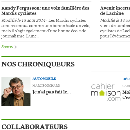
Randy Fergusson: une voix familière des
Avenir incerta
Mardis cyclistes
de Lachine
Modifié le 15 août 2014
- Les Mardis cyclistes
Modifié le 14 a
sont reconnus comme une bonne école de vélo,
vient de tomber
mais il s’agit également d’une bonne école de
cyclistes de Lac
journalisme. L'une...
pour l'événemen
Sports
NOS CHRONIQUEURS
AUTOMOBILE
DÉC
MARC BOUCHARD
CAH
Je n'ai pas fait le…
Moi
c’e
COLLABORATEURS