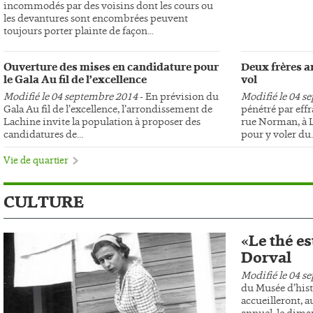
incommodés par des voisins dont les cours ou
les devantures sont encombrées peuvent
toujours porter plainte de façon...
Ouverture des mises en candidature pour
Deux frères ar
le Gala Au fil de l’excellence
vol
Modifié le 04 septembre 2014
- En prévision du
Modifié le 04 s
Gala Au fil de l’excellence, l’arrondissement de
pénétré par effr
Lachine invite la population à proposer des
rue Norman, à L
candidatures de...
pour y voler du..
Vie de quartier
CULTURE
«Le thé es
Dorval
Modifié le 04 s
du Musée d’hist
accueilleront, au
annuel, le dima