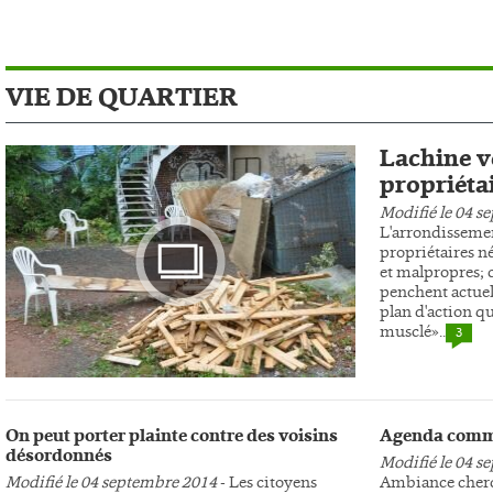
VIE DE QUARTIER
Lachine ve
propriéta
Modifié le 04 s
L'arrondissemen
propriétaires n
et malpropres; c
penchent actuel
plan d'action qu
musclé»..
3
Photo
On peut porter plainte contre des voisins
Agenda comm
désordonnés
Modifié le 04 s
Modifié le 04 septembre 2014
- Les citoyens
Ambiance cherc