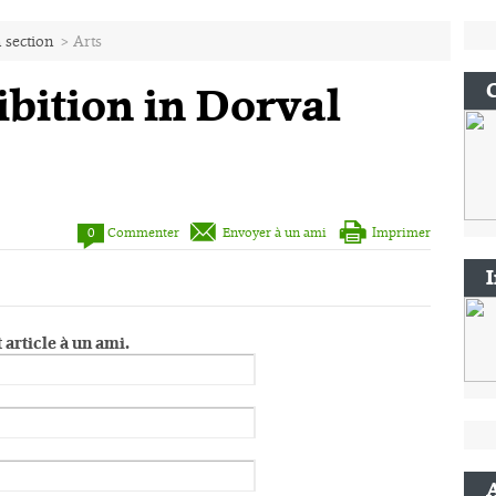
 section
>
Arts
bition in Dorval
0
Commenter
Envoyer à un ami
Imprimer
 article à un ami.