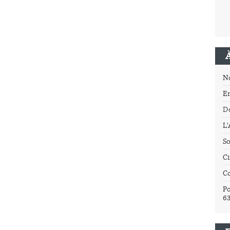
N
E
Dé
L
So
Ci
C
Po
6