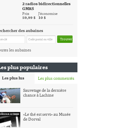
2 radios bidirectionnelles
GMRS
Prix
J'économise
59,99 $
10 $
echercher des aubaines
Trouver
utes les aubaines
Les plus populaires
Les plus lus
Les plus commentés
Sauvetage de la dernière
chance à Lachine
«Le thé est servi» au Musée
de Dorval