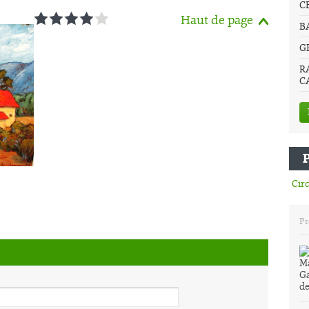
C
1
2
3
4
5
Haut de page
B
G
R
C
Circ
Pr