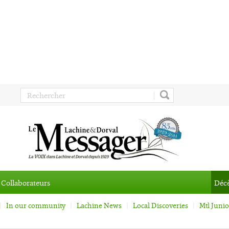
Collaborateurs
Déc
In our community
Lachine News
Local Discoveries
Mtl Juni