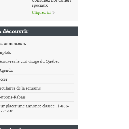
Consultez nos cahiers
spéciaux
Cliquez ici
À découvrir
os annonceurs
mplois
couvrez le vrai visage du Québec
'Agenda
ccer
rculaires de la semaine
oupons-Rabais
ur placer une annonce classée : 1-866-
37-5236