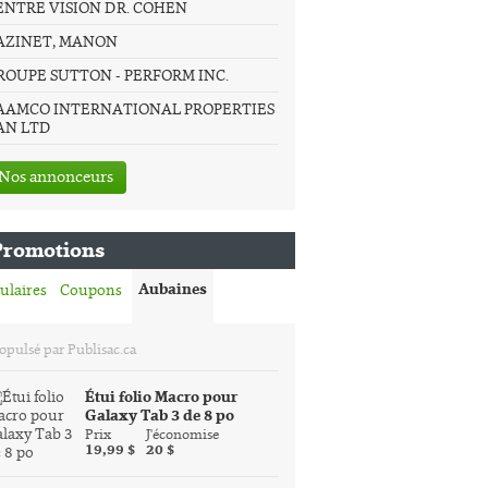
ENTRE VISION DR. COHEN
AZINET, MANON
ROUPE SUTTON - PERFORM INC.
AAMCO INTERNATIONAL PROPERTIES
AN LTD
Nos annonceurs
Promotions
Aubaines
ulaires
Coupons
opulsé par Publisac.ca
Étui folio Macro pour
Galaxy Tab 3 de 8 po
Prix
J'économise
19,99 $
20 $