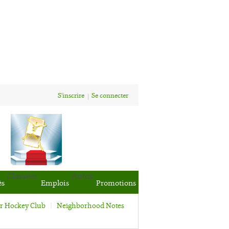
S'inscrire
Se connecter
Classées
Autos
ès
Emplois
Promotions
or Hockey Club
Neighborhood Notes