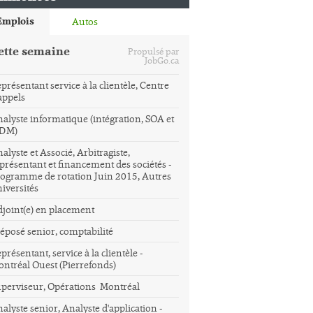
Emplois
Autos
ette semaine
Propulsé par
JobGo.ca
présentant service à la clientèle, Centre
appels
alyste informatique (intégration, SOA et
DM)
alyste et Associé, Arbitragiste,
présentant et financement des sociétés -
ogramme de rotation Juin 2015, Autres
iversités
joint(e) en placement
éposé senior, comptabilité
présentant, service à la clientèle -
ntréal Ouest (Pierrefonds)
perviseur, Opérations  Montréal
alyste senior, Analyste d'application -