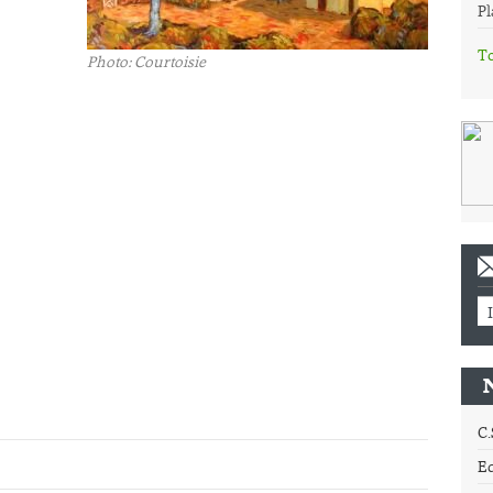
Pl
To
Photo: Courtoisie
C.
Ec