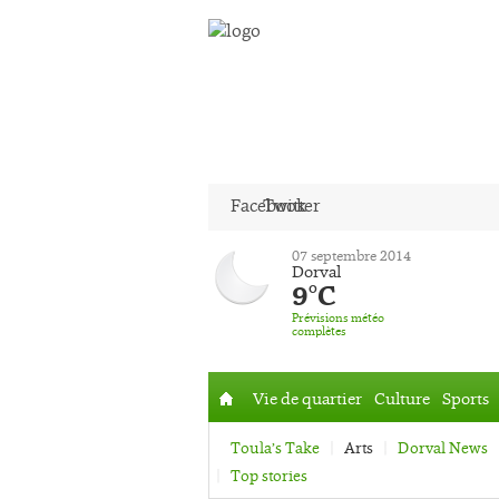
Facebook
Twitter
07 septembre 2014
Dorval
9°C
Prévisions météo
complètes
Vie de quartier
Culture
Sports
Accueil
Toula’s Take
Arts
Dorval News
Top stories