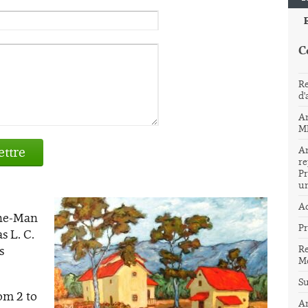
C
Re
d'
An
M
ttre
An
re
Pr
un
Ad
One-Man
Pr
s L. C.
s
Re
Mo
Su
om 2 to
An