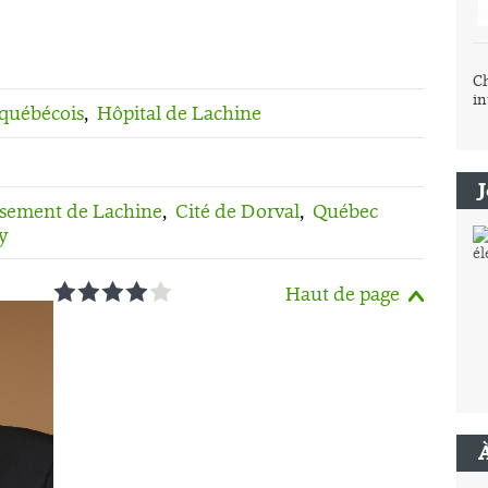
Ch
in
 québécois
,
Hôpital de Lachine
sement de Lachine
,
Cité de Dorval
,
Québec
y
1
2
3
4
5
Haut de page