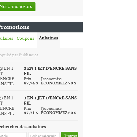
Nos annonceurs
Promotions
Aubaines
ulaires
Coupons
opulsé par Publisac.ca
3 EN 1 JET D’ENCRE SANS
FIL
Prix
J'économise
67,74 $
ÉCONOMISEZ 70 $
3 EN 1 JET D’ENCRE SANS
FIL
Prix
J'économise
97,71 $
ÉCONOMISEZ 60 $
echercher des aubaines
Trouver