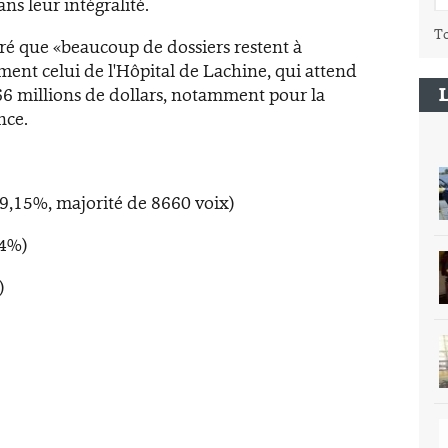
ns leur intégralité.
To
aré que «beaucoup de dossiers restent à
nt celui de l'Hôpital de Lachine, qui attend
66 millions de dollars, notamment pour la
nce.
9,15%, majorité de 8660 voix)
,4%)
)