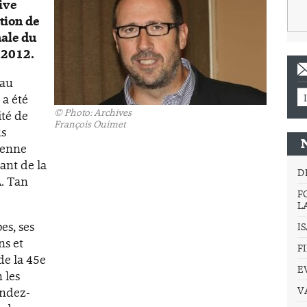
ive
tion de
nale du
 2012.
 au
 a été
©
Photo: Archives
ité de
François Ouimet
us
ienne
ant de la
D
A. Tan
F
L
es, ses
I
ns et
F
de la 45e
E
 les
endez-
V