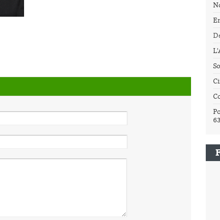
N
E
Dé
L
So
Ci
C
Po
6