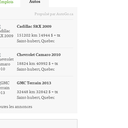
Autos
Emplois
Propulsé par AutoGo.ca
Cadillac SRX 2009
151202 km
14944 $ + tx
Saint-hubert, Quebec
Chevrolet Camaro 2010
18824 km
40992 $ + tx
Saint-hubert, Quebec
GMC Terrain 2013
32448 km
32842 $ + tx
Saint-hubert, Quebec
utes les annonces