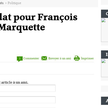
tés
>
Politique
at pour François
Marquette
1
Commenter
Envoyer à un ami
Imprimer
 article à un ami.