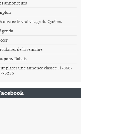
os annonceurs
mplois
couvrez le vrai visage du Québec
'Agenda
ccer
rculaires de la semaine
oupons-Rabais
ur placer une annonce classée : 1-866-
37-5236
Facebook