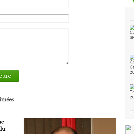
ttre
rimées
To
ue
élu