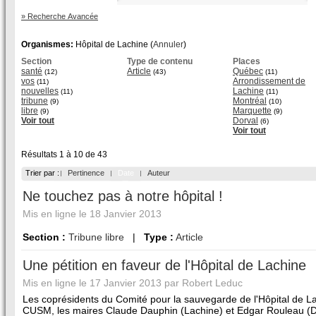
» Recherche Avancée
Organismes:
Hôpital de Lachine (
Annuler
)
Section
Type de contenu
Places
santé
Article
Québec
(12)
(43)
(11)
vos
Arrondissement de
(11)
nouvelles
Lachine
(11)
(11)
tribune
Montréal
(9)
(10)
libre
Marquette
(9)
(9)
Voir tout
Dorval
(6)
Voir tout
Résultats 1 à 10 de 43
Trier par :
Pertinence
Date
Auteur
Ne touchez pas à notre hôpital !
Mis en ligne le 18 Janvier 2013
Section :
Tribune libre
|
Type :
Article
Une pétition en faveur de l'Hôpital de Lachine
Mis en ligne le 17 Janvier 2013 par Robert Leduc
Les coprésidents du Comité pour la sauvegarde de l'Hôpital de L
CUSM, les maires Claude Dauphin (Lachine) et Edgar Rouleau (D