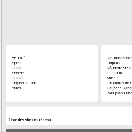
SECTIONS
À DÉCOUVRIR
Actualités
Nos annonceur
Sports
Emplois
Culture
Découvrez le v
Société
L'Agenda
Opinion
Soccer
English section
Circulaires de 
Autos
Coupons-Raba
Pour placer un
LISTE DES SITES DU RÉSEAU
Liste des sites du réseau