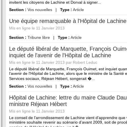
invitent les citoyens de Lachine et Dorval à signer...
Section :
Vos nouvelles
|
Type :
Article
Une équipe remarquable à l'Hôpital de Lachine
Mis en ligne le 11 Janvier 2013
Section :
Tribune libre
|
Type :
Article
Le député libéral de Marquette, François Ouim
inquiet de l'avenir de l’Hôpital de Lachine
Mis en ligne le 11 Janvier 2013 par Robert Leduc
Le député libéral de Marquette, François Ouimet, est inquiet quan
l'avenir de l'Hôpital de Lachine, alors que le ministre de la Santé 
Services sociaux, Réjean Hébert, songerait �...
Section :
Vos nouvelles
|
Type :
Article
Hôpital de Lachine: lettre du maire Claude Da
ministre Réjean Hébert
Mis en ligne le 11 Janvier 2013
Le conseil de l’arrondissement de Lachine vient d’apprendre que 
ministère souhaite revenir au scénario d’avant 2009, soit de proc