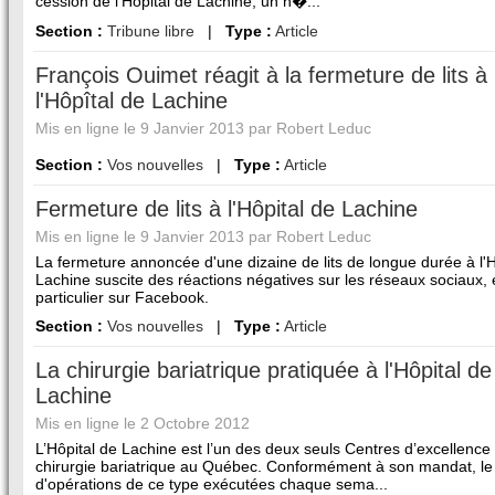
cession de l’Hôpital de Lachine, un h�...
Section :
Tribune libre
|
Type :
Article
François Ouimet réagit à la fermeture de lits à
l'Hôpîtal de Lachine
Mis en ligne le 9 Janvier 2013 par Robert Leduc
Section :
Vos nouvelles
|
Type :
Article
Fermeture de lits à l'Hôpital de Lachine
Mis en ligne le 9 Janvier 2013 par Robert Leduc
La fermeture annoncée d'une dizaine de lits de longue durée à l'H
Lachine suscite des réactions négatives sur les réseaux sociaux,
particulier sur Facebook.
Section :
Vos nouvelles
|
Type :
Article
La chirurgie bariatrique pratiquée à l'Hôpital de
Lachine
Mis en ligne le 2 Octobre 2012
L’Hôpital de Lachine est l’un des deux seuls Centres d’excellence
chirurgie bariatrique au Québec. Conformément à son mandat, l
d'opérations de ce type exécutées chaque sema...