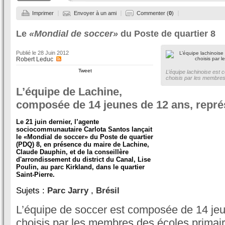
Imprimer
Envoyer à un ami
Commenter (
0
)
Le
«Mondial de soccer»
du Poste de quartier 8
Publié le
28 Juin 2012
Robert Leduc
Tweet
L’équipe lachinoise est
choisis par les membres
L’équipe de Lachine,
composée de 14 jeunes de 12 ans, représ
Le 21 juin dernier, l’agente
sociocommunautaire Carlota Santos lançait
le «Mondial de soccer» du Poste de quartier
(PDQ) 8, en présence du maire de Lachine,
Claude Dauphin, et de la conseillère
d'arrondissement du district du Canal, Lise
Poulin, au parc Kirkland, dans le quartier
Saint-Pierre.
Sujets :
Parc Jarry
,
Brésil
L’équipe de soccer est composée de 14 je
choisis par les membres des écoles primaire