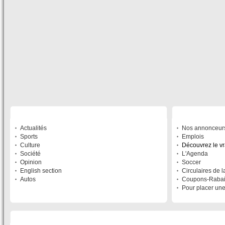
SECTIONS
À DÉCOUVRIR
Actualités
Nos annonceur
Sports
Emplois
Culture
Découvrez le v
Société
L'Agenda
Opinion
Soccer
English section
Circulaires de 
Autos
Coupons-Raba
Pour placer un
LISTE DES SITES DU RÉSEAU