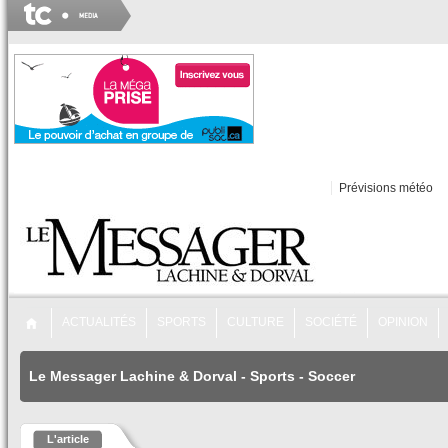
Prévisions météo
ACTUALITÉS
SPORTS
CULTURE
SOCIÉTÉ
OPINION
Le Messager Lachine & Dorval
-
Sports
-
Soccer
L'article