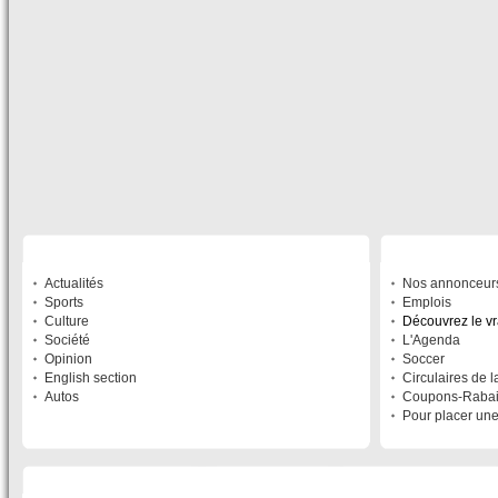
SECTIONS
À DÉCOUVRIR
Actualités
Nos annonceur
Sports
Emplois
Culture
Découvrez le v
Société
L'Agenda
Opinion
Soccer
English section
Circulaires de 
Autos
Coupons-Raba
Pour placer un
LISTE DES SITES DU RÉSEAU