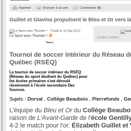
Imprimer
Envoyer à un ami
Commenter (
0
)
Guillet et Glavina propulsent le Bleu et Or vers la
Publié le
16 Mai 2012
Le Sport avec Thunder !
Jordan Lambert
Tweet
Tournoi de soccer intérieur du Réseau d
Québec (RSÉQ)
Le tournoi de soccer intérieur du RSÉQ
(Réseau du sport étudiant du Québec) pour
les écoles primaires s'est déroulé
récemment à l'école secondaire Des
Sources.
Sujets :
Dorval
,
Collège Beaubois
,
Pierrefonds
,
Gen
L'équipe du
Bleu et Or
du
Collège Beaubo
raison de
L'Avant-Garde
de l'
école Gentill
4-2 le match pour l'or.
Élizabeth Guillet et