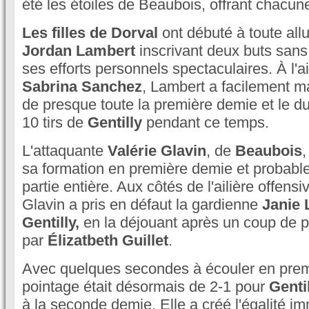
été les étoiles de Beaubois, offrant chacun
Les filles de Dorval
ont débuté à toute allu
Jordan Lambert
inscrivant deux buts sans 
ses efforts personnels spectaculaires. À l'
Sabrina Sanchez
, Lambert a facilement ma
de presque toute la première demie et le du
10 tirs de
Gentilly
pendant ce temps.
L'attaquante
Valérie Glavin
, de
Beaubois
,
sa formation en première demie et probabl
partie entière. Aux côtés de l'ailière offens
Glavin a pris en défaut la gardienne
Janie 
Gentilly,
en la déjouant après un coup de p
par
Élizatbeth Guillet
.
Avec quelques secondes à écouler en prem
pointage était désormais de 2-1 pour
Gentil
à la seconde demie. Elle a créé l'égalité 