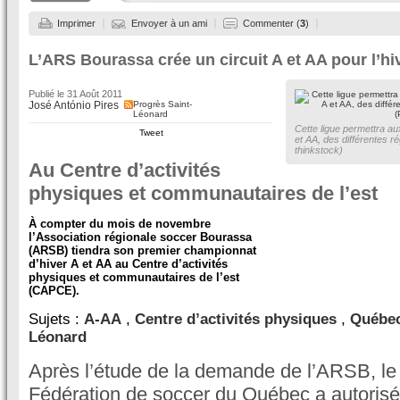
Imprimer
Envoyer à un ami
Commenter (
3
)
L’ARS Bourassa crée un circuit A et AA pour l’hi
Publié le
31 Août 2011
José António Pires
Progrès Saint-
Léonard
Cette ligue permettra au
Tweet
et AA, des différentes r
thinkstock)
Au Centre d’activités
physiques et communautaires de l’est
À compter du mois de novembre
l’Association régionale soccer Bourassa
(ARSB) tiendra son premier championnat
d’hiver A et AA au Centre d’activités
physiques et communautaires de l’est
(CAPCE).
Sujets :
A-AA
,
Centre d’activités physiques
,
Québe
Léonard
Après l’étude de la demande de l’ARSB, le 
Fédération de soccer du Québec a autorisé 