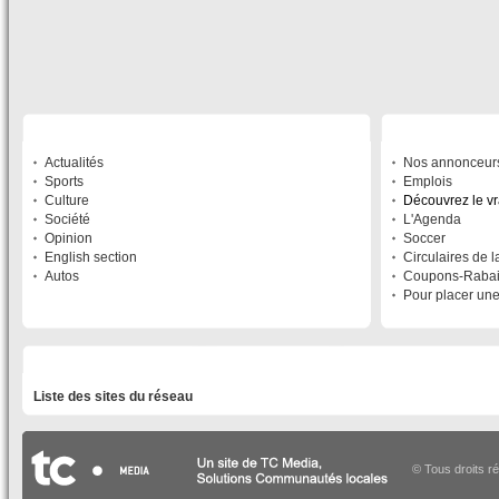
SECTIONS
À DÉCOUVRIR
Actualités
Nos annonceur
Sports
Emplois
Culture
Découvrez le v
Société
L'Agenda
Opinion
Soccer
English section
Circulaires de 
Autos
Coupons-Raba
Pour placer un
LISTE DES SITES DU RÉSEAU
Liste des sites du réseau
© Tous droits r