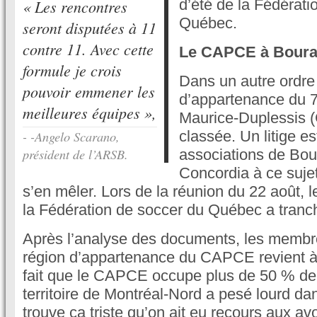
« Les rencontres
d’été de la Fédérati
Québec.
seront disputées à 11
contre 11. Avec cette
Le CAPCE à Bour
formule je crois
Dans un autre ordre 
pouvoir emmener les
d’appartenance du 
meilleures équipes »,
Maurice-Duplessis 
- -Angelo Scarano,
classée. Un litige e
président de l’ARSB.
associations de Bou
Concordia à ce suje
s’en mêler. Lors de la réunion du 22 août, l
la Fédération de soccer du Québec a tranc
Après l’analyse des documents, les membre
région d’appartenance du CAPCE revient à
fait que le CAPCE occupe plus de 50 % de 
territoire de Montréal-Nord a pesé lourd da
trouve ça triste qu’on ait eu recours aux a