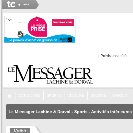
Prévisions météo
ACTUALITÉS
SPORTS
CULTURE
SOCIÉTÉ
OPINION
Le Messager Lachine & Dorval
-
Sports
-
Activités intérieures
L'article