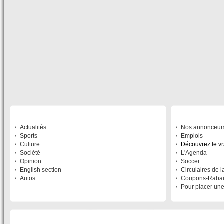
SECTIONS
À DÉCOUVRIR
Actualités
Nos annonceur
Sports
Emplois
Culture
Découvrez le v
Société
L'Agenda
Opinion
Soccer
English section
Circulaires de 
Autos
Coupons-Raba
Pour placer un
LISTE DES SITES DU RÉSEAU