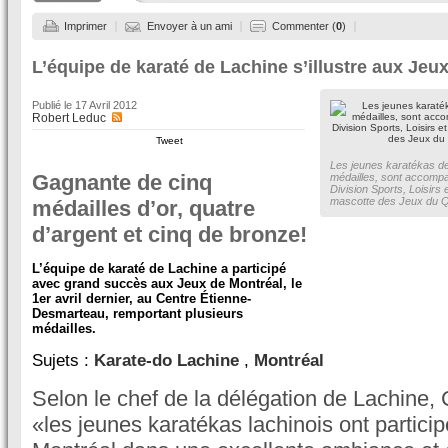
Imprimer
Envoyer à un ami
Commenter (
0
)
L’équipe de karaté de Lachine s’illustre aux Jeu
Publié le
17 Avril 2012
Robert Leduc
Tweet
Les jeunes karatékas de
Gagnante de cinq
médailles, sont accomp
Division Sports, Loisirs
mascotte des Jeux du Q
médailles d’or, quatre
d’argent et cinq de bronze!
L’équipe de karaté de Lachine a participé
avec grand succès aux Jeux de Montréal, le
1er avril dernier, au Centre Étienne-
Desmarteau, remportant plusieurs
médailles.
Sujets :
Karate-do Lachine
,
Montréal
Selon le chef de la délégation de Lachine, 
«les jeunes karatékas lachinois ont partici