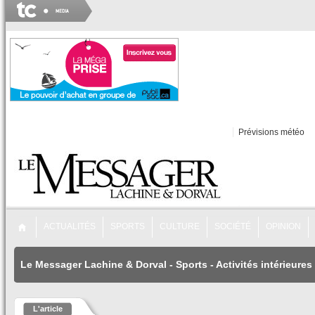
Prévisions météo
ACTUALITÉS
SPORTS
CULTURE
SOCIÉTÉ
OPINION
Le Messager Lachine & Dorval
-
Sports
-
Activités intérieures
L'article