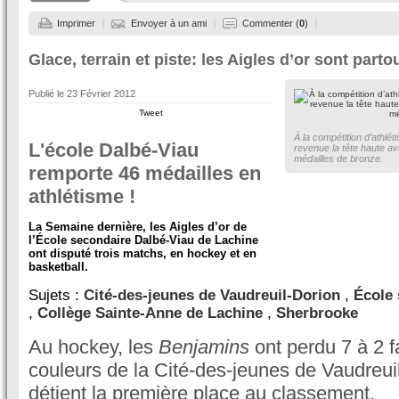
Imprimer
Envoyer à un ami
Commenter (
0
)
Glace, terrain et piste: les Aigles d’or sont partou
Publié le
23 Février 2012
Tweet
À la compétition d’athlét
L'école Dalbé-Viau
revenue la tête haute av
médailles de bronze.
remporte 46 médailles en
athlétisme !
La Semaine dernière, les Aigles d’or de
l’École secondaire Dalbé-Viau de Lachine
ont disputé trois matchs, en hockey et en
basketball.
Sujets :
Cité-des-jeunes de Vaudreuil-Dorion
,
École 
,
Collège Sainte-Anne de Lachine
,
Sherbrooke
Au hockey, les
Benjamins
ont perdu 7 à 2 f
couleurs de la Cité-des-jeunes de Vaudreuil
détient la première place au classement.