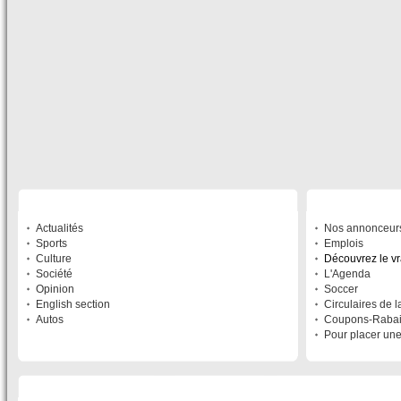
SECTIONS
À DÉCOUVRIR
Actualités
Nos annonceur
Sports
Emplois
Culture
Découvrez le v
Société
L'Agenda
Opinion
Soccer
English section
Circulaires de 
Autos
Coupons-Raba
Pour placer un
LISTE DES SITES DU RÉSEAU