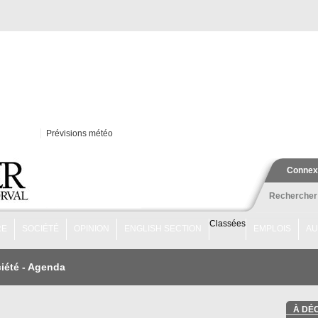
Prévisions météo
Connex
Rechercher
Classées
RE
SOCIÉTÉ
OPINION
ENGLISH SECTION
EMPLOIS
AU
iété
-
Agenda
À DÉ