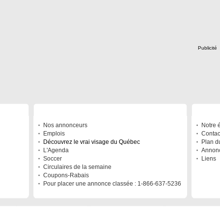
Publicité
À DÉCOUVRIR
A PRO
Nos annonceurs
Notre 
Emplois
Contac
Découvrez le vrai visage du Québec
Plan du
L'Agenda
Annonc
Soccer
Liens
Circulaires de la semaine
Coupons-Rabais
Pour placer une annonce classée : 1-866-637-5236