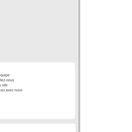
POS
équipe
tez-nous
 site
ez avec nous