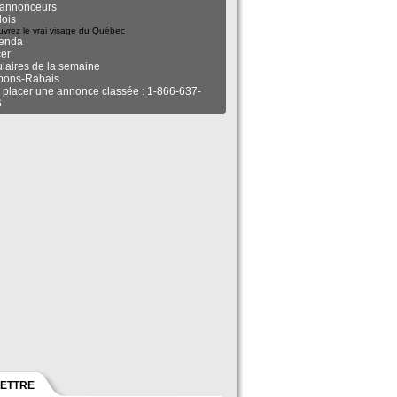
annonceurs
ois
vrez le vrai visage du Québec
enda
er
ulaires de la semaine
pons-Rabais
 placer une annonce classée : 1-866-637-
6
LETTRE