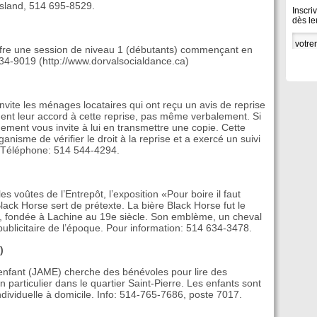
Island, 514 695-8529.
Inscri
dès le
ffre une session de niveau 1 (débutants) commençant en
634-9019 (http://www.dorvalsocialdance.ca)
vite les ménages locataires qui ont reçu un avis de reprise
nt leur accord à cette reprise, pas même verbalement. Si
gement vous invite à lui en transmettre une copie. Cette
ganisme de vérifier le droit à la reprise et a exercé un suivi
. Téléphone: 514 544-4294.
 voûtes de l’Entrepôt, l’exposition «Pour boire il faut
Black Horse sert de prétexte. La bière Black Horse fut le
s, fondée à Lachine au 19e siècle. Son emblème, un cheval
ublicitaire de l’époque. Pour information: 514 634-3478.
)
fant (JAME) cherche des bénévoles pour lire des
n particulier dans le quartier Saint-Pierre. Les enfants sont
ndividuelle à domicile. Info: 514-765-7686, poste 7017.