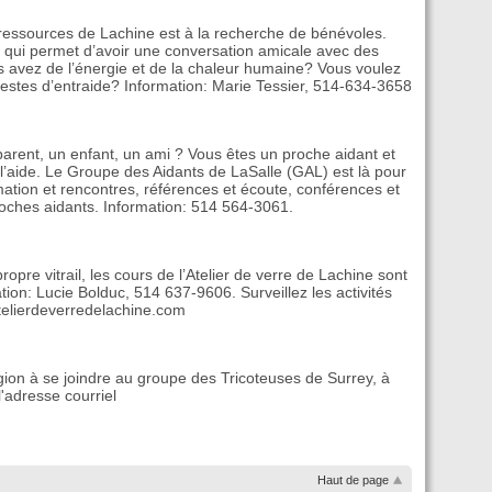
ressources de Lachine est à la recherche de bénévoles.
 qui permet d’avoir une conversation amicale avec des
us avez de l’énergie et de la chaleur humaine? Vous voulez
estes d’entraide? Information: Marie Tessier, 514-634-3658
parent, un enfant, un ami ? Vous êtes un proche aidant et
’aide. Le Groupe des Aidants de LaSalle (GAL) est là pour
mation et rencontres, références et écoute, conférences et
roches aidants. Information: 514 564-3061.
ropre vitrail, les cours de l’Atelier de verre de Lachine sont
tion: Lucie Bolduc, 514 637-9606. Surveillez les activités
atelierdeverredelachine.com
égion à se joindre au groupe des Tricoteuses de Surrey, à
l'adresse courriel
Haut de page