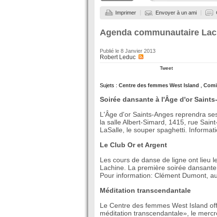
Imprimer
Envoyer à un ami
Agenda communautaire Lac
Publié le
8 Janvier 2013
Robert Leduc
Tweet
Sujets :
Centre des femmes West Island
,
Comi
Soirée dansante à l'Âge d'or Saint
L'Âge d'or Saints-Anges reprendra ses
la salle Albert-Simard, 1415, rue Saint
LaSalle, le souper spaghetti. Inform
Le Club Or et Argent
Les cours de danse de ligne ont lieu 
Lachine. La première soirée dansante 
Pour information: Clément Dumont, a
Méditation transcendantale
Le Centre des femmes West Island offr
méditation transcendantale», le mercr