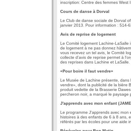
inscription: Centre des femmes West 
Cours de danse à Dorval
Le Club de danse sociale de Dorval o
janvier 2013. Pour information : 514-
Avis de reprise de logement
Le Comité logement Lachine-LaSalle in
de logement à ne pas donnez hâtiveme
vous recevez un tel avis, le Comité lo
collecte d'avis de reprise permet à l'or
des reprises dans Lachine et LaSalle
«Pour boire il faut vendre»
Le Musée de Lachine présente, dans les
vendre», dont la publicité de la bière 
produit vedette de la Brasserie Dawe
percheron noir, a marqué le paysage p
J'apprends avec mon enfant (JAME
Le programme J'apprends avec mon en
histoires à des enfants de 6 à 8 ans, e
référés par les écoles pour une aide i
Bénévoles pour Bon Matin