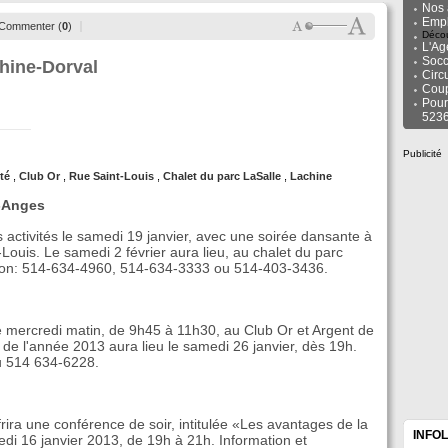
Nos 
Empl
Commenter (
0
)
Décou
L'Ag
Socc
hine-Dorval
Circ
Cou
Pour
523
Publicité
té
,
Club Or
,
Rue Saint-Louis
,
Chalet du parc LaSalle
,
Lachine
s-Anges
 activités le samedi 19 janvier, avec une soirée dansante à
-Louis. Le samedi 2 février aura lieu, au chalet du parc
ation: 514-634-4960, 514-634-3333 ou 514-403-3436.
le mercredi matin, de 9h45 à 11h30, au Club Or et Argent de
de l'année 2013 aura lieu le samedi 26 janvier, dès 19h.
u 514 634-6228.
ira une conférence de soir, intitulée «Les avantages de la
INFO
edi 16 janvier 2013, de 19h à 21h. Information et