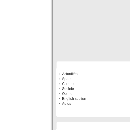
SECTIONS
Actualités
Sports
Culture
Société
Opinion
English section
Autos
LISTE DES SITES DU RÉSEAU