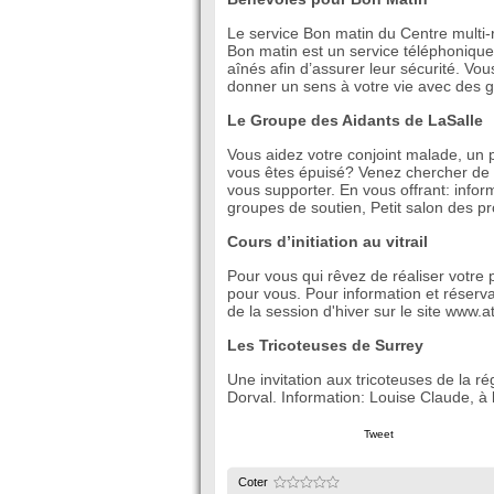
Le service Bon matin du Centre multi-
Bon matin est un service téléphonique
aînés afin d’assurer leur sécurité. Vo
donner un sens à votre vie avec des g
Le Groupe des Aidants de LaSalle
Vous aidez votre conjoint malade, un 
vous êtes épuisé? Venez chercher de l
vous supporter. En vous offrant: infor
groupes de soutien, Petit salon des p
Cours d’initiation au vitrail
Pour vous qui rêvez de réaliser votre p
pour vous. Pour information et réserva
de la session d'hiver sur le site www.
Les Tricoteuses de Surrey
Une invitation aux tricoteuses de la r
Dorval. Information: Louise Claude, à 
Tweet
Coter