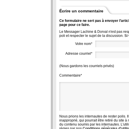
Écrire un commentaire
Ce formulaire ne sert pas à envoyer l’articl
page pour ce faire.
Le Messager Lachine & Dorval n'est pas resp
poli et respecter le sujet de la discussion.
Si
Votre nom*
Adresse courriel*
(Nous gardons les courriels privés)
Commentaire*
Nous prions les internautes de rester polis. I
inapproprié, qui pourrait être retiré du sit
du contenu soumis par les internautes. L'util
régies par nos
Conditions générales d'utili