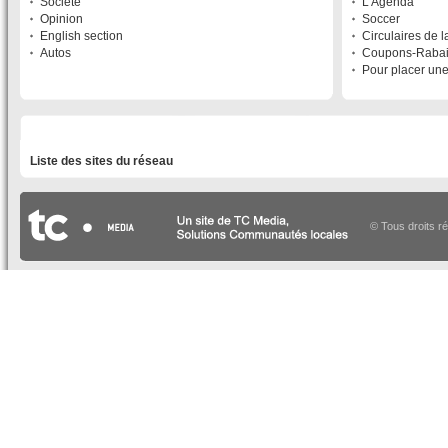
Société
L'Agenda
Opinion
Soccer
English section
Circulaires de 
Autos
Coupons-Raba
Pour placer un
LISTE DES SITES DU RÉSEAU
Liste des sites du réseau
© Tous droits r