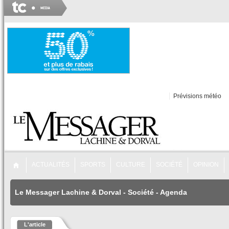
Prévisions météo
ACTUALITÉS
SPORTS
CULTURE
SOCIÉTÉ
OPINION
Le Messager Lachine & Dorval
-
Société
-
Agenda
L'article