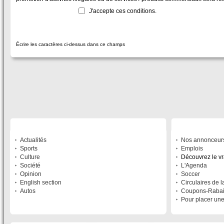
J'accepte ces conditions.
Écrire les caractères ci-dessus dans ce champs
SECTIONS
À DÉCOUVRIR
Actualités
Nos annonceur
Sports
Emplois
Culture
Découvrez le v
Société
L'Agenda
Opinion
Soccer
English section
Circulaires de 
Autos
Coupons-Raba
Pour placer un