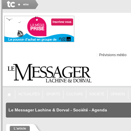
Prévisions météo
ACTUALITÉS
SPORTS
CULTURE
SOCIÉTÉ
OPINION
Le Messager Lachine & Dorval
-
Société
-
Agenda
L'article