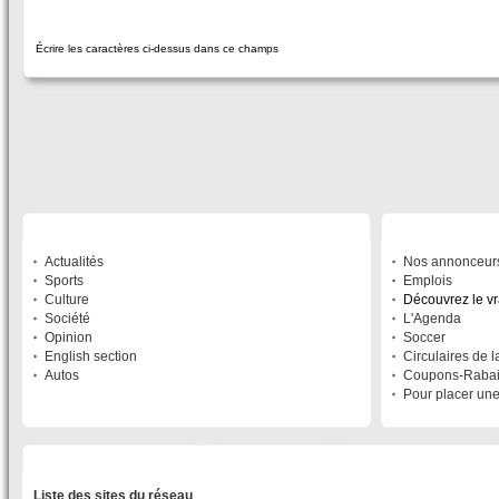
Écrire les caractères ci-dessus dans ce champs
SECTIONS
À DÉCOUVRIR
Actualités
Nos annonceur
Sports
Emplois
Culture
Découvrez le v
Société
L'Agenda
Opinion
Soccer
English section
Circulaires de 
Autos
Coupons-Raba
Pour placer un
LISTE DES SITES DU RÉSEAU
Liste des sites du réseau