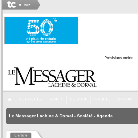
Prévisions météo
ACTUALITÉS
SPORTS
CULTURE
SOCIÉTÉ
OPINION
Le Messager Lachine & Dorval
-
Société
-
Agenda
L'article