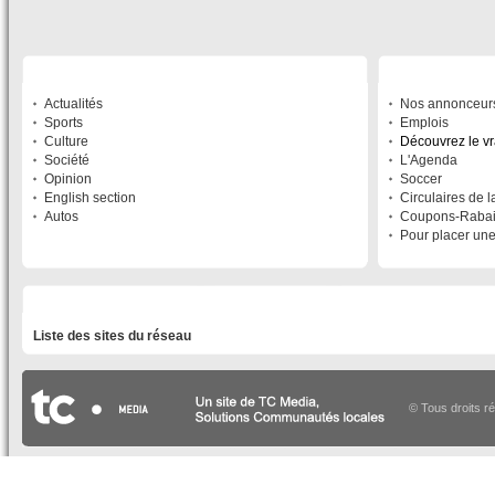
SECTIONS
À DÉCOUVRIR
Actualités
Nos annonceur
Sports
Emplois
Culture
Découvrez le v
Société
L'Agenda
Opinion
Soccer
English section
Circulaires de 
Autos
Coupons-Raba
Pour placer un
LISTE DES SITES DU RÉSEAU
Liste des sites du réseau
© Tous droits r