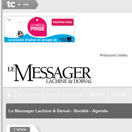
Prévisions météo
ACTUALITÉS
SPORTS
CULTURE
SOCIÉTÉ
OPINION
Le Messager Lachine & Dorval
-
Société
-
Agenda
L'article