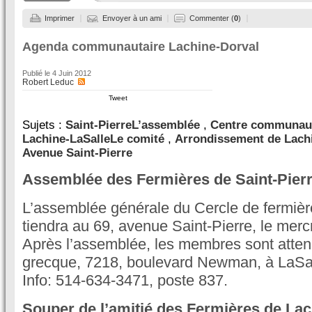
Imprimer
Envoyer à un ami
Commenter (
0
)
Agenda communautaire Lachine-Dorval
Publié le
4 Juin 2012
Robert Leduc
Tweet
Sujets :
Saint-PierreL’assemblée
,
Centre communaut
Lachine-LaSalleLe comité
,
Arrondissement de Lach
Avenue Saint-Pierre
Assemblée des Fermières de Saint-Pier
L’assemblée générale du Cercle de fermièr
tiendra au 69, avenue Saint-Pierre, le mercr
Après l’assemblée, les membres sont atte
grecque, 7218, boulevard Newman, à LaSall
Info: 514-634-3471, poste 837.
Souper de l’amitié des Fermières de La