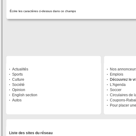
Écrire les caractères ci-dessus dans ce champs
SECTIONS
À DÉCOUVRIR
Actualités
Nos annonceur
Sports
Emplois
Culture
Découvrez le v
Société
L'Agenda
Opinion
Soccer
English section
Circulaires de 
Autos
Coupons-Raba
Pour placer un
LISTE DES SITES DU RÉSEAU
Liste des sites du réseau