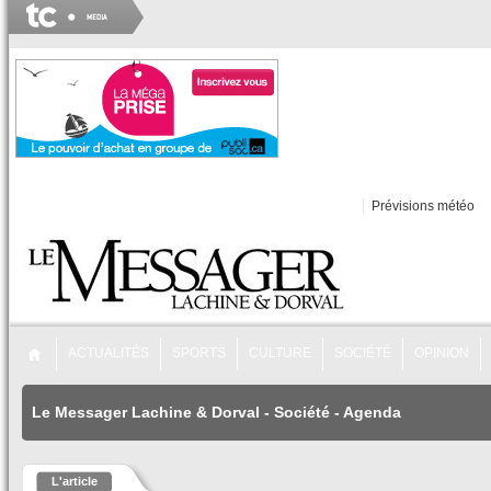
Prévisions météo
ACTUALITÉS
SPORTS
CULTURE
SOCIÉTÉ
OPINION
Le Messager Lachine & Dorval
-
Société
-
Agenda
L'article