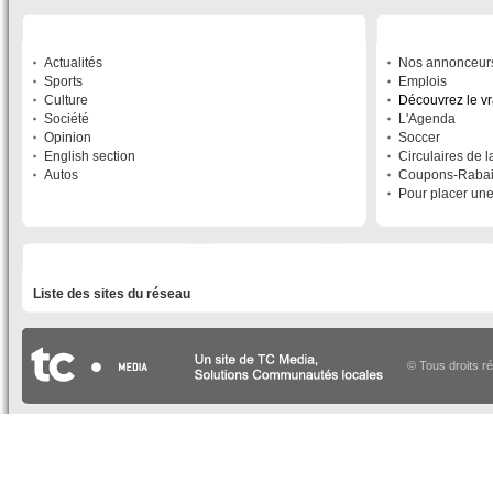
SECTIONS
À DÉCOUVRIR
Actualités
Nos annonceur
Sports
Emplois
Culture
Découvrez le v
Société
L'Agenda
Opinion
Soccer
English section
Circulaires de 
Autos
Coupons-Raba
Pour placer un
LISTE DES SITES DU RÉSEAU
Liste des sites du réseau
© Tous droits r