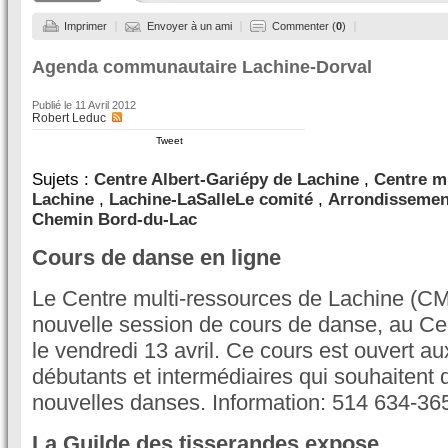
Imprimer
Envoyer à un ami
Commenter (
0
)
Agenda communautaire Lachine-Dorval
Publié le
11 Avril 2012
Robert Leduc
Tweet
Sujets :
Centre Albert-Gariépy de Lachine
,
Centre m
Lachine
,
Lachine-LaSalleLe comité
,
Arrondissemen
Chemin Bord-du-Lac
Cours de danse en ligne
Le Centre multi-ressources de Lachine (
nouvelle session de cours de danse, au Cen
le vendredi 13 avril. Ce cours est ouvert a
débutants et intermédiaires qui souhaitent 
nouvelles danses. Information: 514 634-36
La Guilde des tisserandes expose