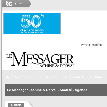
Prévisions météo
ACTUALITÉS
SPORTS
CULTURE
SOCIÉTÉ
OPINION
Le Messager Lachine & Dorval
-
Société
-
Agenda
L'article