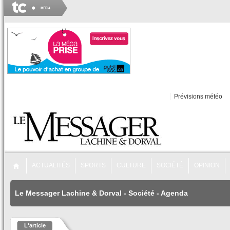
Prévisions météo
ACTUALITÉS
SPORTS
CULTURE
SOCIÉTÉ
OPINION
Le Messager Lachine & Dorval
-
Société
-
Agenda
L'article