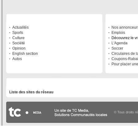
SECTIONS
À DÉCOUVRIR
Actualités
Nos annonceur
Sports
Emplois
Culture
Découvrez le v
Société
L'Agenda
Opinion
Soccer
English section
Circulaires de 
Autos
Coupons-Raba
Pour placer un
LISTE DES SITES DU RÉSEAU
Liste des sites du réseau
© Tous droits r