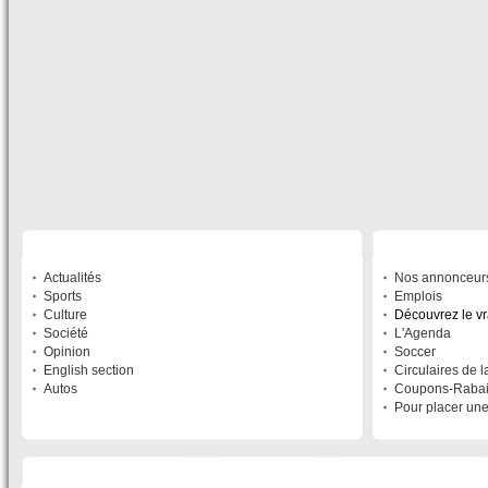
SECTIONS
À DÉCOUVRIR
Actualités
Nos annonceur
Sports
Emplois
Culture
Découvrez le v
Société
L'Agenda
Opinion
Soccer
English section
Circulaires de 
Autos
Coupons-Raba
Pour placer un
LISTE DES SITES DU RÉSEAU