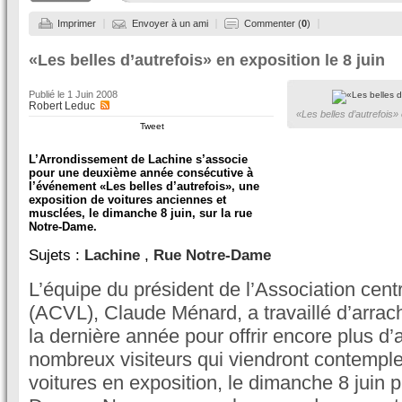
Imprimer
Envoyer à un ami
Commenter (
0
)
«Les belles d’autrefois» en exposition le 8 juin
Publié le
1 Juin 2008
Robert Leduc
«Les belles d’autrefois» 
Tweet
L’Arrondissement de Lachine s’associe
pour une deuxième année consécutive à
l’événement «Les belles d’autrefois», une
exposition de voitures anciennes et
musclées, le dimanche 8 juin, sur la rue
Notre-Dame.
Sujets :
Lachine
,
Rue Notre-Dame
L’équipe du président de l’Association centr
(ACVL), Claude Ménard, a travaillé d’arrac
la dernière année pour offrir encore plus d’
nombreux visiteurs qui viendront contemple
voitures en exposition, le dimanche 8 juin p