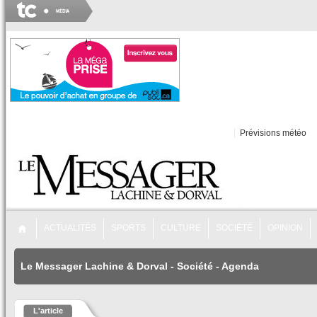
Prévisions météo
ACTUALITÉS
SPORTS
CULTURE
SOCIÉTÉ
OPINION
Le Messager Lachine & Dorval
-
Société
-
Agenda
L'article