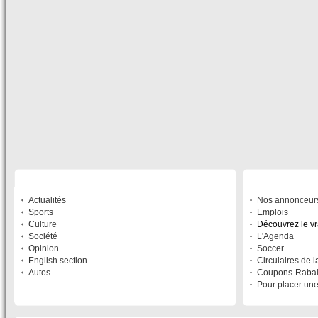
SECTIONS
À DÉCOUVRIR
Actualités
Nos annonceur
Sports
Emplois
Culture
Découvrez le v
Société
L'Agenda
Opinion
Soccer
English section
Circulaires de 
Autos
Coupons-Raba
Pour placer un