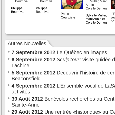
Photo: Courtoisie
Photo: Courtoisie
Philippe
Philippe
P
Bournival
Bournival
Photo: Courtoisie
Photo:
L'
Sylvette Muller,
Courtoisie
voc
Marc Aubin et
An
Colette Demers
Autres Nouvelles
7 Septembre 2012
Le Québec en images
6 Septembre 2012
Sculp’tour:
visite guidée 
Lachine
5 Septembre 2012
Découvrir l'histoire de cer
Beaconsfield
4 Septembre 2012
L’Ensemble vocal de LaSa
activités
30 Août 2012
Bénévoles recherchés au Cent
Sainte-Anne
29 Août 2012
Une rentrée «historique» au C