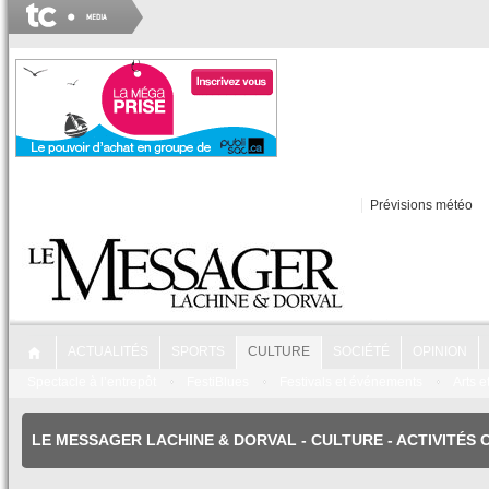
Prévisions météo
ACTUALITÉS
SPORTS
CULTURE
SOCIÉTÉ
OPINION
Spectacle à l’entrepôt
FestiBlues
Festivals et événements
Arts e
LE MESSAGER LACHINE & DORVAL
-
CULTURE
- ACTIVITÉS