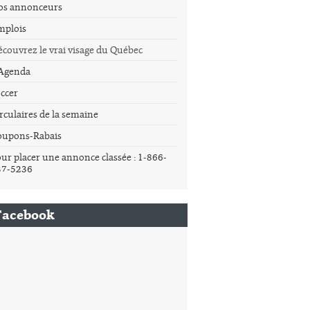
os annonceurs
mplois
couvrez le vrai visage du Québec
'Agenda
ccer
rculaires de la semaine
oupons-Rabais
ur placer une annonce classée : 1-866-
37-5236
Facebook