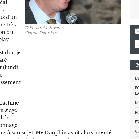
éal
es
lus d'un
re très
©
Photo: Archives
ion du
Claude Dauphin
ay...
t dur, je
laré
r (lundi
ce
D
dissement
F
L
 Lachine
I
n siège
F
l de
E
pionnage
ions à son sujet. Me Dauphin avait alors intenté
V