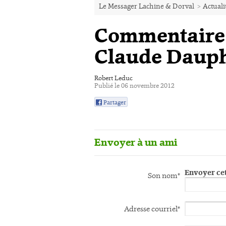
Le Messager Lachine & Dorval
>
Actuali
Commentaire 
Claude Daup
Robert Leduc
Publié le 06 novembre 2012
Partager
0
Envoyer à un ami
Envoyer cet
Son nom*
Adresse courriel*