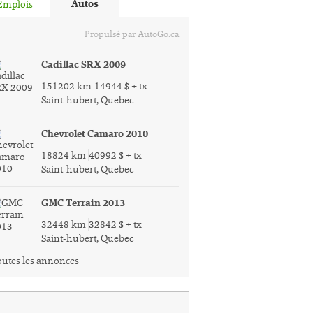
Autos
Emplois
Propulsé par AutoGo.ca
Cadillac SRX 2009
151202 km
14944 $ + tx
Saint-hubert, Quebec
Chevrolet Camaro 2010
18824 km
40992 $ + tx
Saint-hubert, Quebec
GMC Terrain 2013
32448 km
32842 $ + tx
Saint-hubert, Quebec
utes les annonces