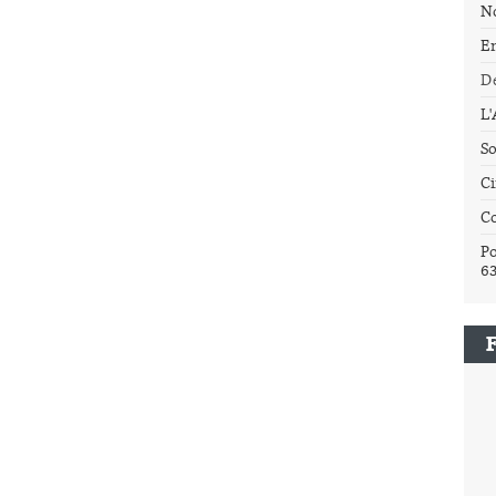
N
E
Dé
L
So
Ci
C
Po
6