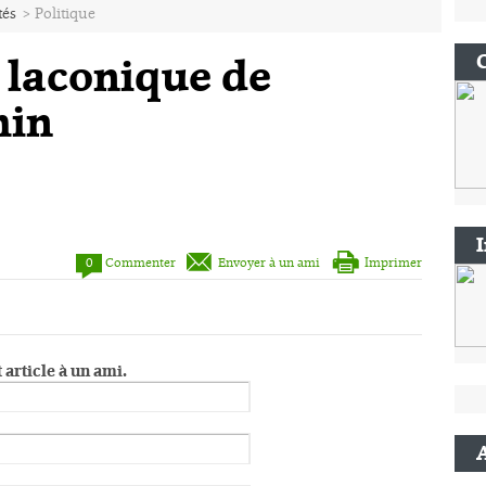
tés
>
Politique
laconique de
hin
0
Commenter
Envoyer à un ami
Imprimer
 article à un ami.