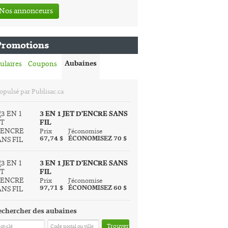
Nos annonceurs
Promotions
Aubaines
ulaires
Coupons
opulsé par Publisac.ca
3 EN 1 JET D’ENCRE SANS
FIL
Prix
J'économise
67,74 $
ÉCONOMISEZ 70 $
3 EN 1 JET D’ENCRE SANS
FIL
Prix
J'économise
97,71 $
ÉCONOMISEZ 60 $
echercher des aubaines
Trouver