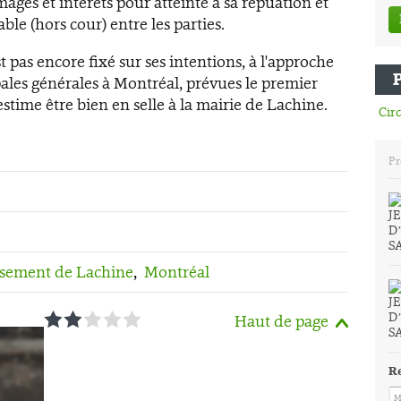
ges et intérêts pour atteinte à sa répuation et
able (hors cour) entre les parties.
 pas encore fixé sur ses intentions, à l'approche
ales générales à Montréal, prévues le premier
time être bien en selle à la mairie de Lachine.
Circ
Pr
sement de Lachine
,
Montréal
1
2
3
4
5
Haut de page
R