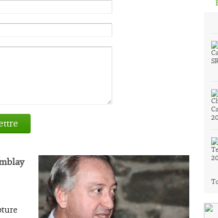
ttre
emblay
To
pture