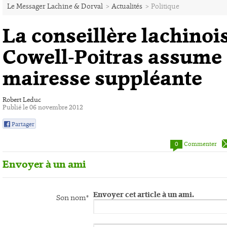
Le Messager Lachine & Dorval
>
Actualités
>
Politique
La conseillère lachinoi
Cowell-Poitras assume 
mairesse suppléante
Robert Leduc
Publié le 06 novembre 2012
Partager
0
0
Commenter
Envoyer à un ami
Envoyer cet article à un ami.
Son nom*