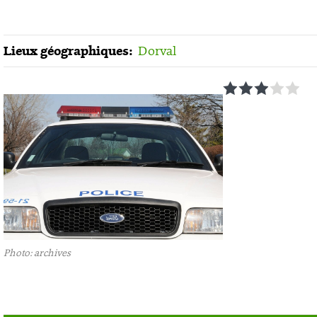
Lieux géographiques:
Dorval
1
2
3
4
5
Photo: archives