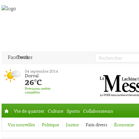
Facebook
Twitter
04 septembre 2014
Dorval
26°C
Prévisions météo
complètes
Vie de quartier
Culture
Sports
Collaborateurs
Accueil
Vos nouvelles
Politique
Justice
Faits divers
Économie