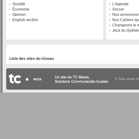
Société
L'Agenda
Économie
Soccer
Opinion
Nos annonceur
English section
Nos Cahiers sp
Changeons le 
Jeux du Québe
LISTE DES SITES DU RÉSEAU
Liste des sites du réseau
© Tous droits r