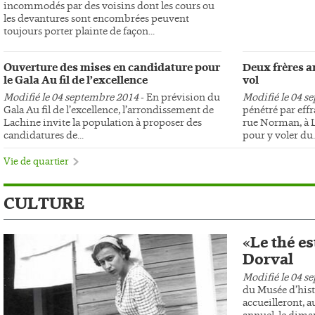
incommodés par des voisins dont les cours ou
les devantures sont encombrées peuvent
toujours porter plainte de façon...
Ouverture des mises en candidature pour
Deux frères ar
le Gala Au fil de l’excellence
vol
Modifié le 04 septembre 2014
- En prévision du
Modifié le 04 s
Gala Au fil de l’excellence, l’arrondissement de
pénétré par effr
Lachine invite la population à proposer des
rue Norman, à L
candidatures de...
pour y voler du..
Vie de quartier
CULTURE
«Le thé es
Dorval
Modifié le 04 s
du Musée d’hist
accueilleront, au
annuel, le dima