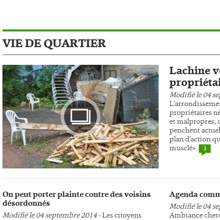
VIE DE QUARTIER
Lachine ve
propriéta
Modifié le 04 s
L'arrondissemen
propriétaires n
et malpropres; c
penchent actuel
plan d'action qu
musclé»..
3
Photo
On peut porter plainte contre des voisins
Agenda comm
désordonnés
Modifié le 04 s
Modifié le 04 septembre 2014
- Les citoyens
Ambiance cherc