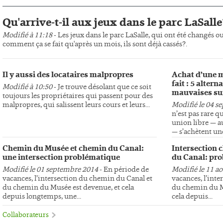
Qu'arrive-t-il aux jeux dans le parc LaSalle
Modifié à 11:18
- Les jeux dans le parc LaSalle, qui ont été changés o
comment ça se fait qu'après un mois, ils sont déjà cassés?.
Il y aussi des locataires malpropres
Achat d’une m
fait : 5 altern
Modifié à 10:50
- Je trouve désolant que ce soit
mauvaises su
toujours les propriétaires qui passent pour des
malpropres, qui salissent leurs cours et leurs...
Modifié le 04 s
n’est pas rare q
union libre — au
— s’achètent une
Chemin du Musée et chemin du Canal:
Intersection 
une intersection problématique
du Canal: pro
Modifié le 01 septembre 2014
- En période de
Modifié le 11 a
vacances, l’intersection du chemin du Canal et
vacances, l’int
du chemin du Musée est devenue, et cela
du chemin du Mu
depuis longtemps, une...
cela depuis...
Collaborateurs