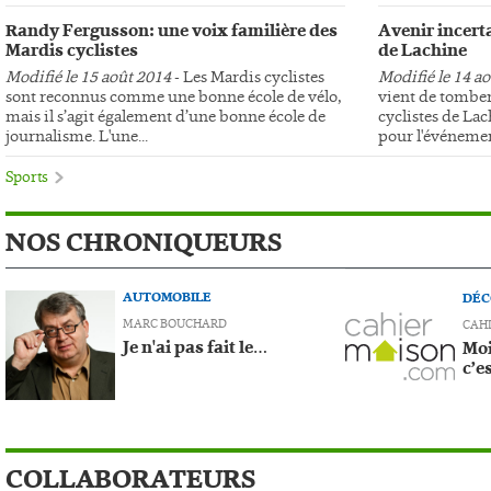
Randy Fergusson: une voix familière des
Avenir incerta
Mardis cyclistes
de Lachine
Modifié le 15 août 2014
- Les Mardis cyclistes
Modifié le 14 a
sont reconnus comme une bonne école de vélo,
vient de tomber
mais il s’agit également d’une bonne école de
cyclistes de Lac
journalisme. L'une...
pour l'événemen
Sports
NOS CHRONIQUEURS
AUTOMOBILE
DÉC
MARC BOUCHARD
CAH
Je n'ai pas fait le…
Moi
c’e
COLLABORATEURS