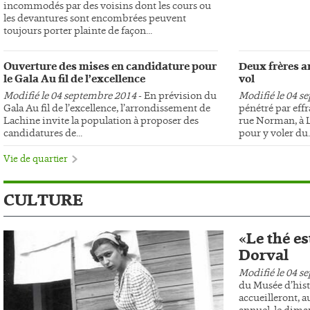
incommodés par des voisins dont les cours ou
les devantures sont encombrées peuvent
toujours porter plainte de façon...
Ouverture des mises en candidature pour
Deux frères ar
le Gala Au fil de l’excellence
vol
Modifié le 04 septembre 2014
- En prévision du
Modifié le 04 s
Gala Au fil de l’excellence, l’arrondissement de
pénétré par effr
Lachine invite la population à proposer des
rue Norman, à L
candidatures de...
pour y voler du..
Vie de quartier
CULTURE
«Le thé es
Dorval
Modifié le 04 s
du Musée d’hist
accueilleront, au
annuel, le dima