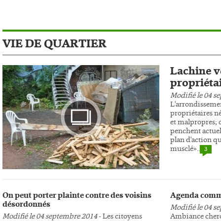
VIE DE QUARTIER
Lachine ve
propriéta
Modifié le 04 s
L'arrondissemen
propriétaires n
et malpropres; c
penchent actuel
plan d'action qu
musclé»..
3
Photo
On peut porter plainte contre des voisins
Agenda comm
désordonnés
Modifié le 04 s
Modifié le 04 septembre 2014
- Les citoyens
Ambiance cherc