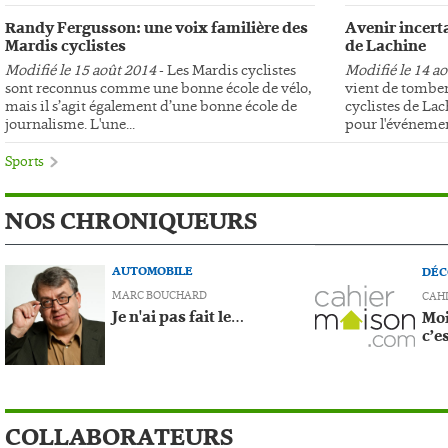
Randy Fergusson: une voix familière des
Avenir incerta
Mardis cyclistes
de Lachine
Modifié le 15 août 2014
- Les Mardis cyclistes
Modifié le 14 a
sont reconnus comme une bonne école de vélo,
vient de tomber
mais il s’agit également d’une bonne école de
cyclistes de Lac
journalisme. L'une...
pour l'événemen
Sports
NOS CHRONIQUEURS
AUTOMOBILE
DÉC
MARC BOUCHARD
CAH
Je n'ai pas fait le…
Moi
c’e
COLLABORATEURS