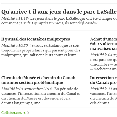
Qu'arrive-t-il aux jeux dans le parc LaSalle
Modifié à 11:18
- Les jeux dans le parc LaSalle, qui ont été changés o
comment ça se fait qu'après un mois, ils sont déjà cassés?.
Il y aussi des locataires malpropres
Achat d’une m
fait : 5 altern
Modifié à 10:50
- Je trouve désolant que ce soit
mauvaises su
toujours les propriétaires qui passent pour des
malpropres, qui salissent leurs cours et leurs...
Modifié le 04 s
n’est pas rare q
union libre — au
— s’achètent une
Chemin du Musée et chemin du Canal:
Intersection 
une intersection problématique
du Canal: pro
Modifié le 01 septembre 2014
- En période de
Modifié le 11 a
vacances, l’intersection du chemin du Canal et
vacances, l’int
du chemin du Musée est devenue, et cela
du chemin du Mu
depuis longtemps, une...
cela depuis...
Collaborateurs