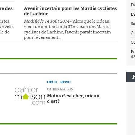
Dé
re des
Avenir incertain pour les Mardis cyclistes
de Lachine
L
istes
Modifié le 14 août 2014
- Alors que le rideau
So
e vélo,
vient de tomber sur la 37e saison des Mardis
le de
cyclistes de Lachine, l'avenir paraît incertain
Ci
pour l'événement...
C
Po
6
DÉCO - RÉNO
CAHIER MAISON
Moins c’est cher, mieux
c’est?