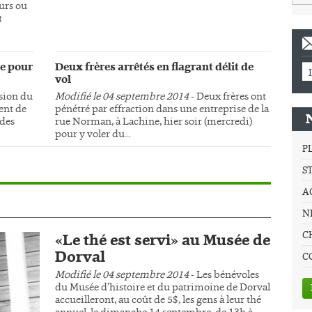
urs ou
t
e pour
Deux frères arrêtés en flagrant délit de
vol
sion du
Modifié le 04 septembre 2014
- Deux frères ont
ment de
pénétré par effraction dans une entreprise de la
 des
rue Norman, à Lachine, hier soir (mercredi)
pour y voler du...
P
S
A
NE
C
«Le thé est servi» au Musée de
Dorval
C
Modifié le 04 septembre 2014
- Les bénévoles
du Musée d’histoire et du patrimoine de Dorval
accueilleront, au coût de 5$, les gens à leur thé
annuel, le dimanche 14 septembre, de 13h à