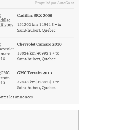
Propulsé par AutoGo.ca
Cadillac SRX 2009
151202 km
14944 $ + tx
Saint-hubert, Quebec
Chevrolet Camaro 2010
18824 km
40992 $ + tx
Saint-hubert, Quebec
GMC Terrain 2013
32448 km
32842 $ + tx
Saint-hubert, Quebec
utes les annonces