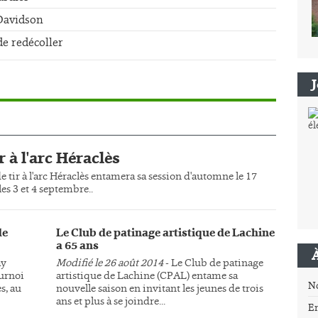
-Davidson
de redécoller
r à l'arc Héraclès
e tir à l'arc Héraclès entamera sa session d'automne le 17
es 3 et 4 septembre..
de
Le Club de patinage artistique de Lachine
a 65 ans
ay
Modifié le 26 août 2014
- Le Club de patinage
ournoi
artistique de Lachine (CPAL) entame sa
N
s, au
nouvelle saison en invitant les jeunes de trois
ans et plus à se joindre...
E