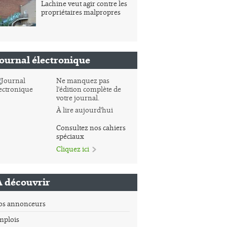
Lachine veut agir contre les
propriétaires malpropres
Journal électronique
Ne manquez pas
l'édition complète de
votre journal.
À lire aujourd'hui
Consultez nos cahiers
spéciaux
Cliquez ici
À découvrir
os annonceurs
mplois