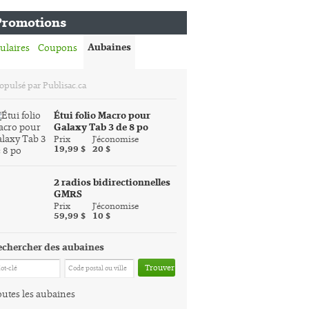
Promotions
Aubaines
ulaires
Coupons
opulsé par Publisac.ca
Étui folio Macro pour
Galaxy Tab 3 de 8 po
Prix
J'économise
19,99 $
20 $
2 radios bidirectionnelles
GMRS
Prix
J'économise
59,99 $
10 $
echercher des aubaines
Trouver
utes les aubaines