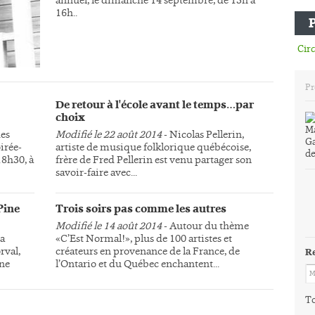
16h..
Circ
Pr
De retour à l'école avant le temps…par
choix
des
Modifié le 22 août 2014
- Nicolas Pellerin,
irée-
artiste de musique folklorique québécoise,
18h30, à
frère de Fred Pellerin est venu partager son
savoir-faire avec...
Pine
Trois soirs pas comme les autres
Modifié le 14 août 2014
- Autour du thème
la
«C’Est Normal!», plus de 100 artistes et
rval,
créateurs en provenance de la France, de
R
une
l’Ontario et du Québec enchantent...
To