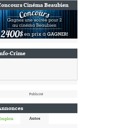
Concours Cinéma Beaubien
Info-Crime
Publicité
Annonces
Autos
Emplois