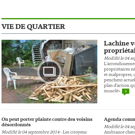
VIE DE QUARTIER
Lachine ve
propriéta
Modifié le 04 s
L'arrondissemen
propriétaires n
et malpropres; c
penchent actuel
plan d'action qu
musclé»..
3
Photo
On peut porter plainte contre des voisins
Agenda comm
désordonnés
Modifié le 04 s
Modifié le 04 septembre 2014
- Les citoyens
Ambiance cherc