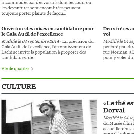
incommodés par des voisins dont les cours ou
les devantures sont encombrées peuvent
toujours porter plainte de façon...
Ouverture des mises en candidature pour
Deux frères ar
le Gala Au fil de l’excellence
vol
Modifié le 04 septembre 2014
- En prévision du
Modifié le 04 s
Gala Au fil de l’excellence, l’arrondissement de
pénétré par effr
Lachine invite la population à proposer des
rue Norman, à L
candidatures de...
pour y voler du..
Vie de quartier
CULTURE
«Le thé es
Dorval
Modifié le 04 s
du Musée d’hist
accueilleront, au
annuel, le dima