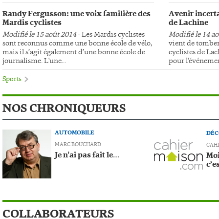
Randy Fergusson: une voix familière des
Avenir incerta
Mardis cyclistes
de Lachine
Modifié le 15 août 2014
- Les Mardis cyclistes
Modifié le 14 a
sont reconnus comme une bonne école de vélo,
vient de tomber
mais il s’agit également d’une bonne école de
cyclistes de Lac
journalisme. L'une...
pour l'événemen
Sports
NOS CHRONIQUEURS
AUTOMOBILE
DÉC
MARC BOUCHARD
CAH
Je n'ai pas fait le…
Moi
c’e
COLLABORATEURS