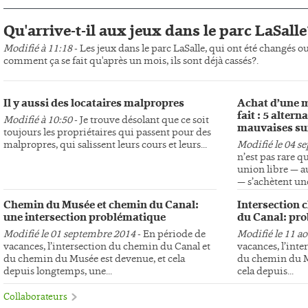
Qu'arrive-t-il aux jeux dans le parc LaSalle
Modifié à 11:18
- Les jeux dans le parc LaSalle, qui ont été changés o
comment ça se fait qu'après un mois, ils sont déjà cassés?.
Il y aussi des locataires malpropres
Achat d’une m
fait : 5 altern
Modifié à 10:50
- Je trouve désolant que ce soit
mauvaises su
toujours les propriétaires qui passent pour des
malpropres, qui salissent leurs cours et leurs...
Modifié le 04 s
n’est pas rare q
union libre — au
— s’achètent une
Chemin du Musée et chemin du Canal:
Intersection 
une intersection problématique
du Canal: pro
Modifié le 01 septembre 2014
- En période de
Modifié le 11 a
vacances, l’intersection du chemin du Canal et
vacances, l’int
du chemin du Musée est devenue, et cela
du chemin du Mu
depuis longtemps, une...
cela depuis...
Collaborateurs