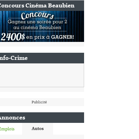
Concours Cinéma Beaubien
Info-Crime
Publicité
Annonces
Autos
Emplois