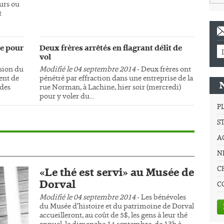
urs ou
t
e pour
Deux frères arrêtés en flagrant délit de
vol
sion du
Modifié le 04 septembre 2014
- Deux frères ont
ment de
pénétré par effraction dans une entreprise de la
 des
rue Norman, à Lachine, hier soir (mercredi)
pour y voler du...
P
S
A
NE
C
«Le thé est servi» au Musée de
Dorval
C
Modifié le 04 septembre 2014
- Les bénévoles
du Musée d’histoire et du patrimoine de Dorval
accueilleront, au coût de 5$, les gens à leur thé
annuel, le dimanche 14 septembre, de 13h à