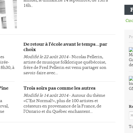
16h..
Circ
Pr
De retour à l'école avant le temps…par
choix
des
Modifié le 22 août 2014
- Nicolas Pellerin,
irée-
artiste de musique folklorique québécoise,
18h30, à
frère de Fred Pellerin est venu partager son
savoir-faire avec...
Pine
Trois soirs pas comme les autres
Modifié le 14 août 2014
- Autour du thème
la
«C’Est Normal!», plus de 100 artistes et
rval,
créateurs en provenance de la France, de
R
une
l’Ontario et du Québec enchantent...
To