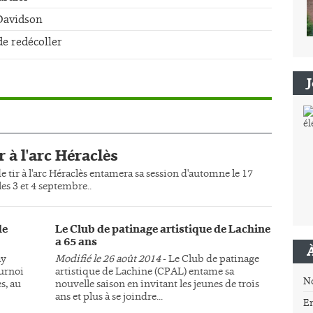
-Davidson
de redécoller
r à l'arc Héraclès
e tir à l'arc Héraclès entamera sa session d'automne le 17
es 3 et 4 septembre..
de
Le Club de patinage artistique de Lachine
a 65 ans
ay
Modifié le 26 août 2014
- Le Club de patinage
ournoi
artistique de Lachine (CPAL) entame sa
N
s, au
nouvelle saison en invitant les jeunes de trois
ans et plus à se joindre...
E