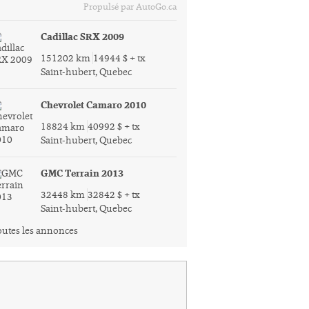
Propulsé par AutoGo.ca
Cadillac SRX 2009
151202 km
14944 $ + tx
Saint-hubert, Quebec
Chevrolet Camaro 2010
18824 km
40992 $ + tx
Saint-hubert, Quebec
GMC Terrain 2013
32448 km
32842 $ + tx
Saint-hubert, Quebec
utes les annonces