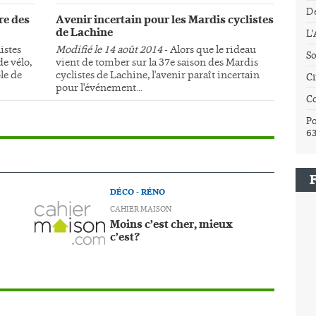
Dé
re des
Avenir incertain pour les Mardis cyclistes
de Lachine
L
istes
Modifié le 14 août 2014
- Alors que le rideau
So
e vélo,
vient de tomber sur la 37e saison des Mardis
le de
cyclistes de Lachine, l'avenir paraît incertain
Ci
pour l'événement...
C
Po
6
DÉCO - RÉNO
CAHIER MAISON
Moins c’est cher, mieux
c’est?