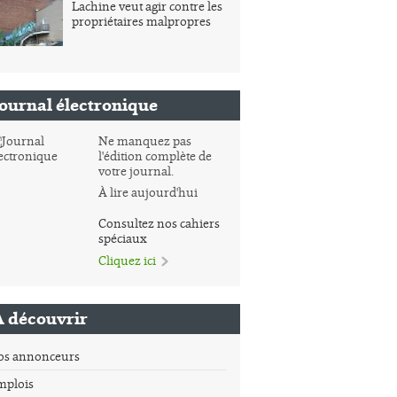
Lachine veut agir contre les
propriétaires malpropres
Journal électronique
Ne manquez pas
l'édition complète de
votre journal.
À lire aujourd'hui
Consultez nos cahiers
spéciaux
Cliquez ici
À découvrir
os annonceurs
mplois