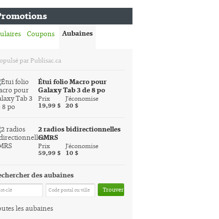
Promotions
Aubaines
ulaires
Coupons
opulsé par Publisac.ca
Étui folio Macro pour
Galaxy Tab 3 de 8 po
Prix
J'économise
19,99 $
20 $
2 radios bidirectionnelles
GMRS
Prix
J'économise
59,99 $
10 $
echercher des aubaines
Trouver
utes les aubaines