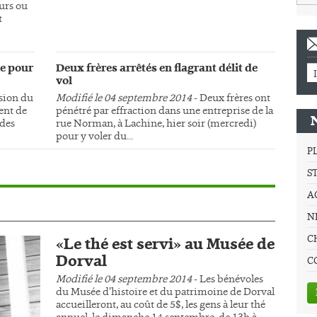
urs ou
t
e pour
Deux frères arrêtés en flagrant délit de
vol
sion du
Modifié le 04 septembre 2014
- Deux frères ont
ment de
pénétré par effraction dans une entreprise de la
 des
rue Norman, à Lachine, hier soir (mercredi)
pour y voler du...
P
S
A
NE
C
«Le thé est servi» au Musée de
Dorval
C
Modifié le 04 septembre 2014
- Les bénévoles
du Musée d’histoire et du patrimoine de Dorval
accueilleront, au coût de 5$, les gens à leur thé
annuel, le dimanche 14 septembre, de 13h à