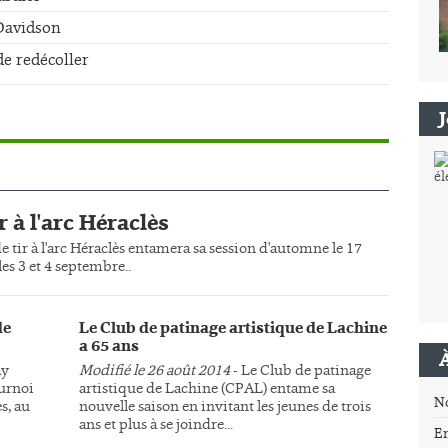
-Davidson
de redécoller
r à l'arc Héraclès
e tir à l'arc Héraclès entamera sa session d'automne le 17
es 3 et 4 septembre..
de
Le Club de patinage artistique de Lachine
a 65 ans
ay
Modifié le 26 août 2014
- Le Club de patinage
ournoi
artistique de Lachine (CPAL) entame sa
N
s, au
nouvelle saison en invitant les jeunes de trois
ans et plus à se joindre...
E