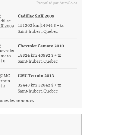
Propulsé par AutoGo.ca
Cadillac SRX 2009
151202 km
14944 $ + tx
Saint-hubert, Quebec
Chevrolet Camaro 2010
18824 km
40992 $ + tx
Saint-hubert, Quebec
GMC Terrain 2013
32448 km
32842 $ + tx
Saint-hubert, Quebec
utes les annonces