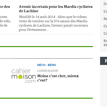
Dé
re des
Avenir incertain pour les Mardis cyclistes
de Lachine
L
istes
Modifié le 14 août 2014
- Alors que le rideau
So
e vélo,
vient de tomber sur la 37e saison des Mardis
le de
cyclistes de Lachine, l'avenir paraît incertain
Ci
pour l'événement...
C
Po
6
DÉCO - RÉNO
CAHIER MAISON
Moins c’est cher, mieux
c’est?