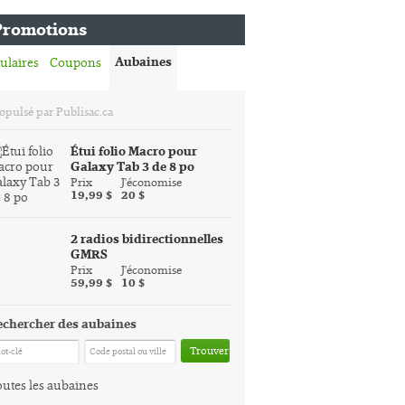
Promotions
Aubaines
ulaires
Coupons
opulsé par Publisac.ca
Étui folio Macro pour
Galaxy Tab 3 de 8 po
Prix
J'économise
19,99 $
20 $
2 radios bidirectionnelles
GMRS
Prix
J'économise
59,99 $
10 $
echercher des aubaines
Trouver
utes les aubaines