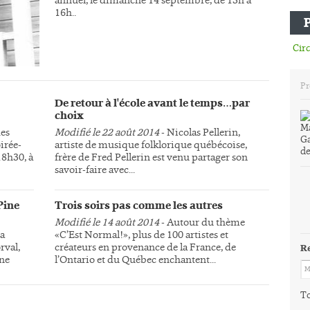
16h..
Circ
Pr
De retour à l'école avant le temps…par
choix
des
Modifié le 22 août 2014
- Nicolas Pellerin,
irée-
artiste de musique folklorique québécoise,
18h30, à
frère de Fred Pellerin est venu partager son
savoir-faire avec...
Pine
Trois soirs pas comme les autres
Modifié le 14 août 2014
- Autour du thème
la
«C’Est Normal!», plus de 100 artistes et
rval,
créateurs en provenance de la France, de
R
une
l’Ontario et du Québec enchantent...
To