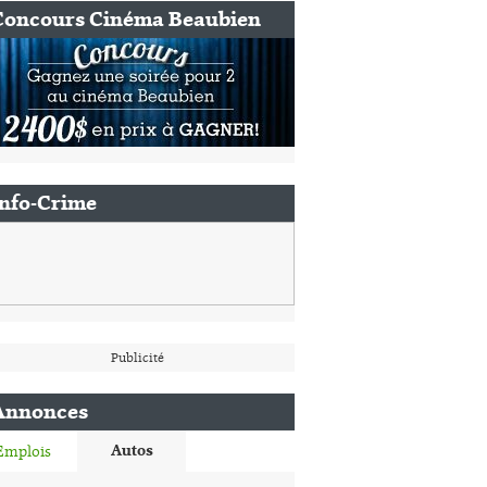
Concours Cinéma Beaubien
Info-Crime
Publicité
Annonces
Autos
Emplois