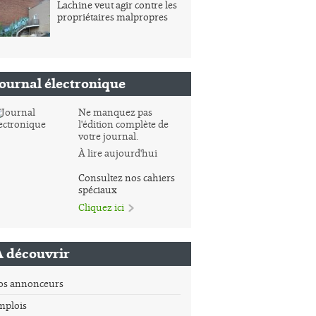
Lachine veut agir contre les
propriétaires malpropres
Journal électronique
Ne manquez pas
l'édition complète de
votre journal.
À lire aujourd'hui
Consultez nos cahiers
spéciaux
Cliquez ici
À découvrir
os annonceurs
mplois