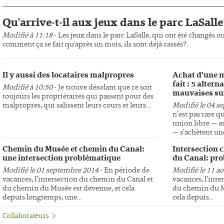
Qu'arrive-t-il aux jeux dans le parc LaSalle
Modifié à 11:18
- Les jeux dans le parc LaSalle, qui ont été changés o
comment ça se fait qu'après un mois, ils sont déjà cassés?.
Il y aussi des locataires malpropres
Achat d’une m
fait : 5 altern
Modifié à 10:50
- Je trouve désolant que ce soit
mauvaises su
toujours les propriétaires qui passent pour des
malpropres, qui salissent leurs cours et leurs...
Modifié le 04 s
n’est pas rare q
union libre — au
— s’achètent une
Chemin du Musée et chemin du Canal:
Intersection 
une intersection problématique
du Canal: pro
Modifié le 01 septembre 2014
- En période de
Modifié le 11 a
vacances, l’intersection du chemin du Canal et
vacances, l’int
du chemin du Musée est devenue, et cela
du chemin du Mu
depuis longtemps, une...
cela depuis...
Collaborateurs