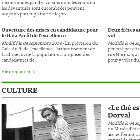
incommodés par des voisins dont les cours ou
les devantures sont encombrées peuvent
toujours porter plainte de façon...
Ouverture des mises en candidature pour
Deux frères ar
le Gala Au fil de l’excellence
vol
Modifié le 04 septembre 2014
- En prévision du
Modifié le 04 s
Gala Au fil de l’excellence, l’arrondissement de
pénétré par effr
Lachine invite la population à proposer des
rue Norman, à L
candidatures de...
pour y voler du..
Vie de quartier
CULTURE
«Le thé es
Dorval
Modifié le 04 s
du Musée d’hist
accueilleront, au
annuel, le dima