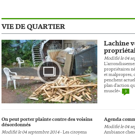
VIE DE QUARTIER
Lachine ve
propriéta
Modifié le 04 s
L'arrondissemen
propriétaires n
et malpropres; c
penchent actuel
plan d'action qu
musclé»..
3
Photo
On peut porter plainte contre des voisins
Agenda comm
désordonnés
Modifié le 04 s
Modifié le 04 septembre 2014
- Les citoyens
Ambiance cherc