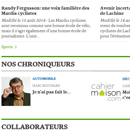
Randy Fergusson: une voix familière des
Avenir incerta
Mardis cyclistes
de Lachine
Modifié le 15 août 2014
- Les Mardis cyclistes
Modifié le 14 a
sont reconnus comme une bonne école de vélo,
vient de tomber
mais il s’agit également d’une bonne école de
cyclistes de Lac
journalisme. L'une...
pour l'événemen
Sports
NOS CHRONIQUEURS
AUTOMOBILE
DÉC
MARC BOUCHARD
CAH
Je n'ai pas fait le…
Moi
c’e
COLLABORATEURS