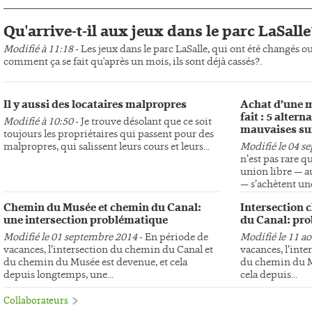
Qu'arrive-t-il aux jeux dans le parc LaSalle
Modifié à 11:18
- Les jeux dans le parc LaSalle, qui ont été changés o
comment ça se fait qu'après un mois, ils sont déjà cassés?.
Il y aussi des locataires malpropres
Achat d’une m
fait : 5 altern
Modifié à 10:50
- Je trouve désolant que ce soit
mauvaises su
toujours les propriétaires qui passent pour des
malpropres, qui salissent leurs cours et leurs...
Modifié le 04 s
n’est pas rare q
union libre — au
— s’achètent une
Chemin du Musée et chemin du Canal:
Intersection 
une intersection problématique
du Canal: pro
Modifié le 01 septembre 2014
- En période de
Modifié le 11 a
vacances, l’intersection du chemin du Canal et
vacances, l’int
du chemin du Musée est devenue, et cela
du chemin du Mu
depuis longtemps, une...
cela depuis...
Collaborateurs