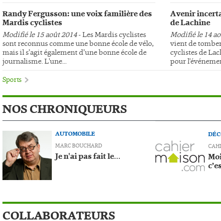
Randy Fergusson: une voix familière des
Avenir incerta
Mardis cyclistes
de Lachine
Modifié le 15 août 2014
- Les Mardis cyclistes
Modifié le 14 a
sont reconnus comme une bonne école de vélo,
vient de tomber
mais il s’agit également d’une bonne école de
cyclistes de Lac
journalisme. L'une...
pour l'événemen
Sports
NOS CHRONIQUEURS
AUTOMOBILE
DÉC
MARC BOUCHARD
CAH
Je n'ai pas fait le…
Moi
c’e
COLLABORATEURS