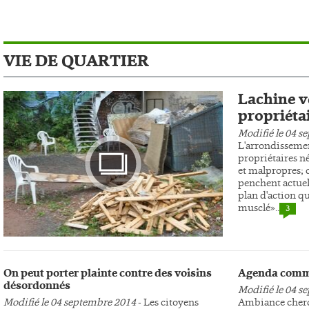
VIE DE QUARTIER
Lachine ve
propriéta
Modifié le 04 s
L'arrondissemen
propriétaires n
et malpropres; c
penchent actuel
plan d'action qu
musclé»..
3
Photo
On peut porter plainte contre des voisins
Agenda comm
désordonnés
Modifié le 04 s
Modifié le 04 septembre 2014
- Les citoyens
Ambiance cherc