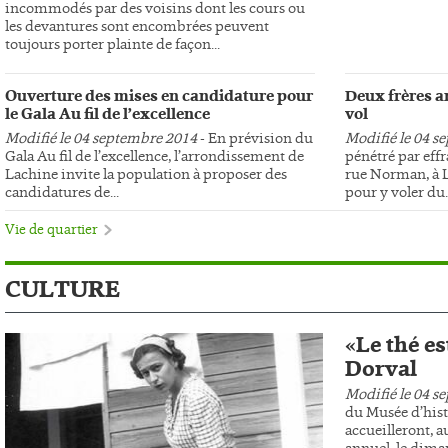
incommodés par des voisins dont les cours ou
les devantures sont encombrées peuvent
toujours porter plainte de façon...
Ouverture des mises en candidature pour
Deux frères ar
le Gala Au fil de l’excellence
vol
Modifié le 04 septembre 2014
- En prévision du
Modifié le 04 s
Gala Au fil de l’excellence, l’arrondissement de
pénétré par effr
Lachine invite la population à proposer des
rue Norman, à L
candidatures de...
pour y voler du..
Vie de quartier
CULTURE
«Le thé es
Dorval
Modifié le 04 s
du Musée d’hist
accueilleront, au
annuel, le dima