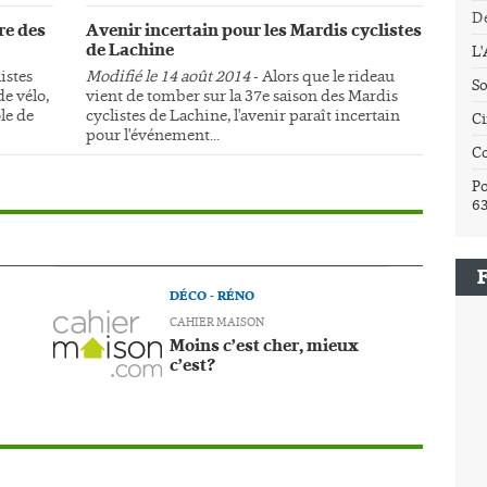
Dé
re des
Avenir incertain pour les Mardis cyclistes
de Lachine
L
istes
Modifié le 14 août 2014
- Alors que le rideau
So
e vélo,
vient de tomber sur la 37e saison des Mardis
le de
cyclistes de Lachine, l'avenir paraît incertain
Ci
pour l'événement...
C
Po
6
DÉCO - RÉNO
CAHIER MAISON
Moins c’est cher, mieux
c’est?