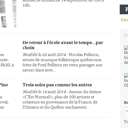
16h..
Circ
Pr
De retour à l'école avant le temps…par
choix
des
Modifié le 22 août 2014
- Nicolas Pellerin,
irée-
artiste de musique folklorique québécoise,
18h30, à
frère de Fred Pellerin est venu partager son
savoir-faire avec...
Pine
Trois soirs pas comme les autres
Modifié le 14 août 2014
- Autour du thème
la
«C’Est Normal!», plus de 100 artistes et
rval,
créateurs en provenance de la France, de
R
une
l’Ontario et du Québec enchantent...
To