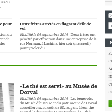
urs ou
t
e pour
Deux frères arrêtés en flagrant délit de
vol
sion du
Modifié le 04 septembre 2014
- Deux frères ont
ment de
pénétré par effraction dans une entreprise de la
 des
rue Norman, à Lachine, hier soir (mercredi)
pour y voler du...
P
S
A
NE
C
«Le thé est servi» au Musée de
Dorval
C
Modifié le 04 septembre 2014
- Les bénévoles
du Musée d’histoire et du patrimoine de Dorval
accueilleront, au coût de 5$, les gens à leur thé
annuel, le dimanche 14 septembre, de 13h à