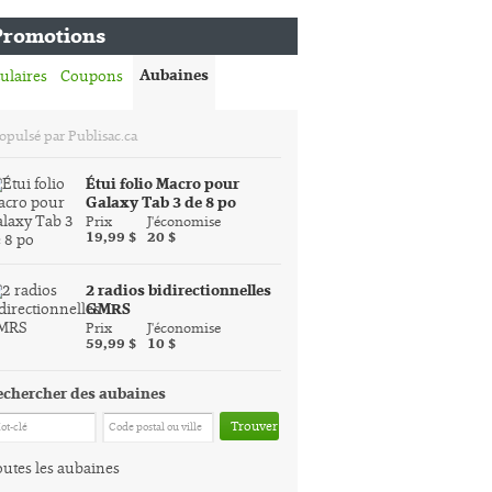
Promotions
Aubaines
ulaires
Coupons
opulsé par Publisac.ca
Étui folio Macro pour
Galaxy Tab 3 de 8 po
Prix
J'économise
19,99 $
20 $
2 radios bidirectionnelles
GMRS
Prix
J'économise
59,99 $
10 $
echercher des aubaines
Trouver
utes les aubaines