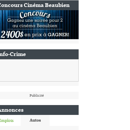
Concours Cinéma Beaubien
Info-Crime
Publicité
Annonces
Autos
Emplois