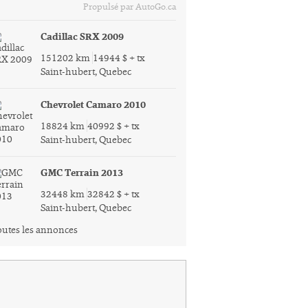
Propulsé par AutoGo.ca
Cadillac SRX 2009
151202 km
14944 $ + tx
Saint-hubert, Quebec
Chevrolet Camaro 2010
18824 km
40992 $ + tx
Saint-hubert, Quebec
GMC Terrain 2013
32448 km
32842 $ + tx
Saint-hubert, Quebec
utes les annonces