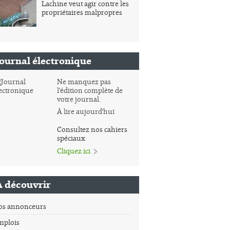
Lachine veut agir contre les
propriétaires malpropres
Journal électronique
Ne manquez pas
l'édition complète de
votre journal.
À lire aujourd'hui
Consultez nos cahiers
spéciaux
Cliquez ici
À découvrir
os annonceurs
mplois