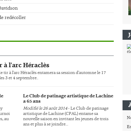
-Davidson
de redécoller
r à l'arc Héraclès
e tir à l'arc Héraclès entamera sa session d'automne le 17
es 3 et 4 septembre..
de
Le Club de patinage artistique de Lachine
a 65 ans
ay
Modifié le 26 août 2014
- Le Club de patinage
ournoi
artistique de Lachine (CPAL) entame sa
N
s, au
nouvelle saison en invitant les jeunes de trois
ans et plus à se joindre...
E