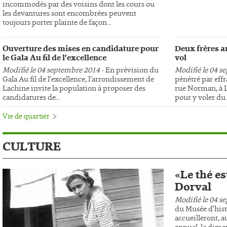
incommodés par des voisins dont les cours ou
les devantures sont encombrées peuvent
toujours porter plainte de façon...
Ouverture des mises en candidature pour
Deux frères ar
le Gala Au fil de l’excellence
vol
Modifié le 04 septembre 2014
- En prévision du
Modifié le 04 s
Gala Au fil de l’excellence, l’arrondissement de
pénétré par effr
Lachine invite la population à proposer des
rue Norman, à L
candidatures de...
pour y voler du..
Vie de quartier
CULTURE
«Le thé es
Dorval
Modifié le 04 s
du Musée d’hist
accueilleront, au
annuel, le dima