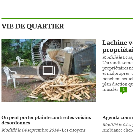
VIE DE QUARTIER
Lachine ve
propriéta
Modifié le 04 s
L'arrondissemen
propriétaires n
et malpropres; c
penchent actuel
plan d'action qu
musclé»..
3
Photo
On peut porter plainte contre des voisins
Agenda comm
désordonnés
Modifié le 04 s
Modifié le 04 septembre 2014
- Les citoyens
Ambiance cherc