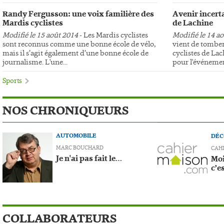
Randy Fergusson: une voix familière des
Avenir incerta
Mardis cyclistes
de Lachine
Modifié le 15 août 2014
- Les Mardis cyclistes
Modifié le 14 a
sont reconnus comme une bonne école de vélo,
vient de tomber
mais il s’agit également d’une bonne école de
cyclistes de Lac
journalisme. L'une...
pour l'événemen
Sports
NOS CHRONIQUEURS
AUTOMOBILE
DÉC
MARC BOUCHARD
CAH
Je n'ai pas fait le…
Moi
c’e
COLLABORATEURS