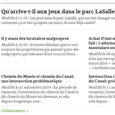
Qu'arrive-t-il aux jeux dans le parc LaSalle
Modifié à 11:18
- Les jeux dans le parc LaSalle, qui ont été changés o
comment ça se fait qu'après un mois, ils sont déjà cassés?.
Il y aussi des locataires malpropres
Achat d’une m
fait : 5 altern
Modifié à 10:50
- Je trouve désolant que ce soit
mauvaises su
toujours les propriétaires qui passent pour des
malpropres, qui salissent leurs cours et leurs...
Modifié le 04 s
n’est pas rare q
union libre — au
— s’achètent une
Chemin du Musée et chemin du Canal:
Intersection 
une intersection problématique
du Canal: pro
Modifié le 01 septembre 2014
- En période de
Modifié le 11 a
vacances, l’intersection du chemin du Canal et
vacances, l’int
du chemin du Musée est devenue, et cela
du chemin du Mu
depuis longtemps, une...
cela depuis...
Collaborateurs