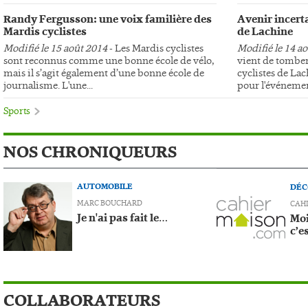
Randy Fergusson: une voix familière des
Avenir incerta
Mardis cyclistes
de Lachine
Modifié le 15 août 2014
- Les Mardis cyclistes
Modifié le 14 a
sont reconnus comme une bonne école de vélo,
vient de tomber
mais il s’agit également d’une bonne école de
cyclistes de Lac
journalisme. L'une...
pour l'événemen
Sports
NOS CHRONIQUEURS
AUTOMOBILE
DÉC
MARC BOUCHARD
CAH
Je n'ai pas fait le…
Moi
c’e
COLLABORATEURS