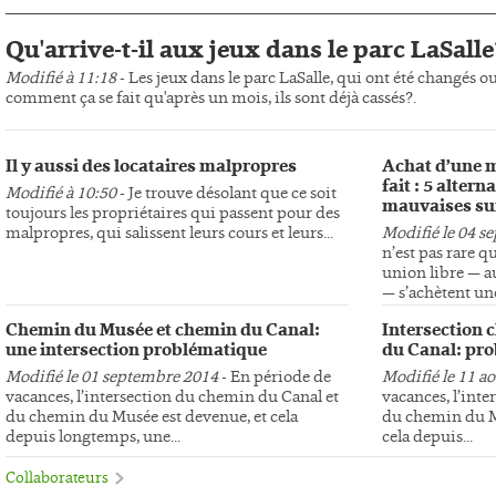
Qu'arrive-t-il aux jeux dans le parc LaSalle
Modifié à 11:18
- Les jeux dans le parc LaSalle, qui ont été changés o
comment ça se fait qu'après un mois, ils sont déjà cassés?.
Il y aussi des locataires malpropres
Achat d’une m
fait : 5 altern
Modifié à 10:50
- Je trouve désolant que ce soit
mauvaises su
toujours les propriétaires qui passent pour des
malpropres, qui salissent leurs cours et leurs...
Modifié le 04 s
n’est pas rare q
union libre — au
— s’achètent une
Chemin du Musée et chemin du Canal:
Intersection 
une intersection problématique
du Canal: pro
Modifié le 01 septembre 2014
- En période de
Modifié le 11 a
vacances, l’intersection du chemin du Canal et
vacances, l’int
du chemin du Musée est devenue, et cela
du chemin du Mu
depuis longtemps, une...
cela depuis...
Collaborateurs