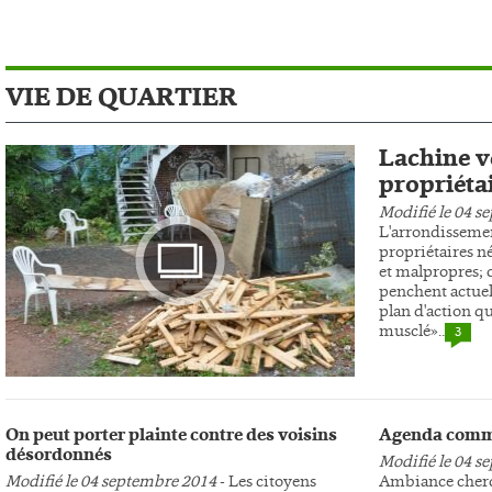
VIE DE QUARTIER
Lachine ve
propriéta
Modifié le 04 s
L'arrondissemen
propriétaires n
et malpropres; c
penchent actuel
plan d'action qu
musclé»..
3
Photo
On peut porter plainte contre des voisins
Agenda comm
désordonnés
Modifié le 04 s
Modifié le 04 septembre 2014
- Les citoyens
Ambiance cherc