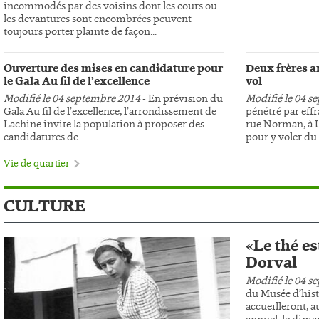
incommodés par des voisins dont les cours ou
les devantures sont encombrées peuvent
toujours porter plainte de façon...
Ouverture des mises en candidature pour
Deux frères ar
le Gala Au fil de l’excellence
vol
Modifié le 04 septembre 2014
- En prévision du
Modifié le 04 s
Gala Au fil de l’excellence, l’arrondissement de
pénétré par effr
Lachine invite la population à proposer des
rue Norman, à L
candidatures de...
pour y voler du..
Vie de quartier
CULTURE
«Le thé es
Dorval
Modifié le 04 s
du Musée d’hist
accueilleront, au
annuel, le dima